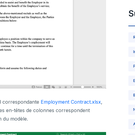
S
cul correspondante
Employment Contract.xlsx
,
les en-têtes de colonnes correspondent
n du modèle.
A