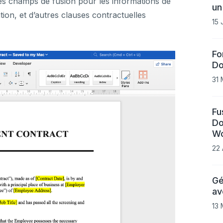
 des champs de fusion pour les informations de
un
tion, et d’autres clauses contractuelles
15 
Fo
Do
31 
Fu
Do
W
22 
Gé
av
13 