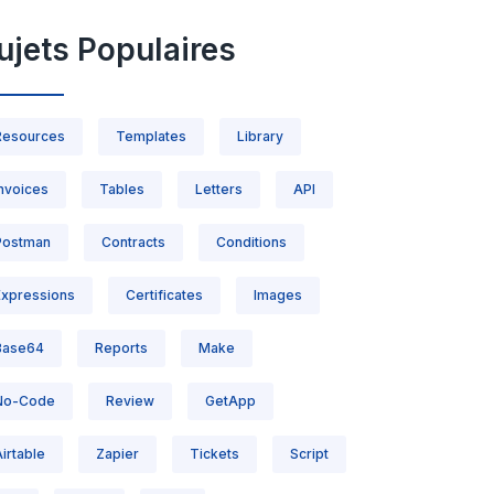
ujets Populaires
Resources
Templates
Library
Invoices
Tables
Letters
API
Postman
Contracts
Conditions
Expressions
Certificates
Images
Base64
Reports
Make
No-Code
Review
GetApp
irtable
Zapier
Tickets
Script