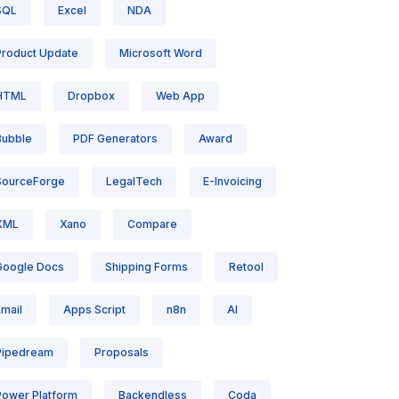
SQL
Excel
NDA
Product Update
Microsoft Word
HTML
Dropbox
Web App
Bubble
PDF Generators
Award
SourceForge
LegalTech
E-Invoicing
XML
Xano
Compare
Google Docs
Shipping Forms
Retool
Email
Apps Script
n8n
AI
Pipedream
Proposals
Power Platform
Backendless
Coda