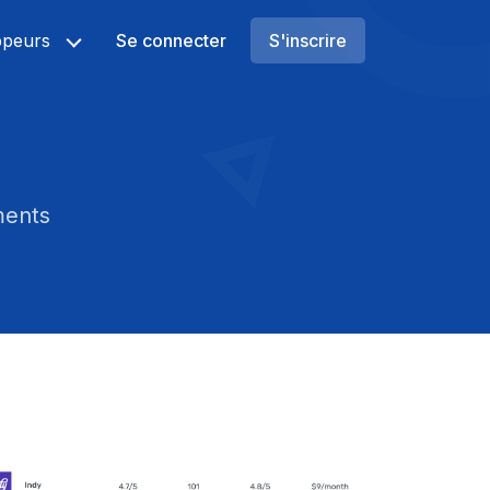
ppeurs
Se connecter
S'inscrire
ments