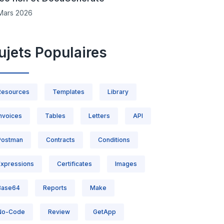
Mars 2026
ujets Populaires
Resources
Templates
Library
Invoices
Tables
Letters
API
Postman
Contracts
Conditions
Expressions
Certificates
Images
Base64
Reports
Make
No-Code
Review
GetApp