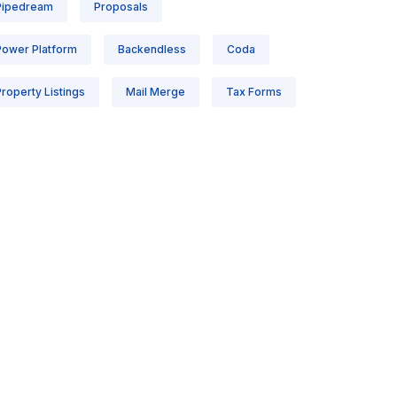
Pipedream
Proposals
Power Platform
Backendless
Coda
roperty Listings
Mail Merge
Tax Forms