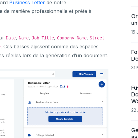
Word
Business Letter
de notre
ée de manière professionnelle et prête à
Or
un
15 
ur
,
,
,
,
Date
Name
Job Title
Company Name
Street
. Ces balises agissent comme des espaces
e
Fo
s réelles lors de la génération d’un document.
Do
31 
Fu
Do
W
22 
Gé
av