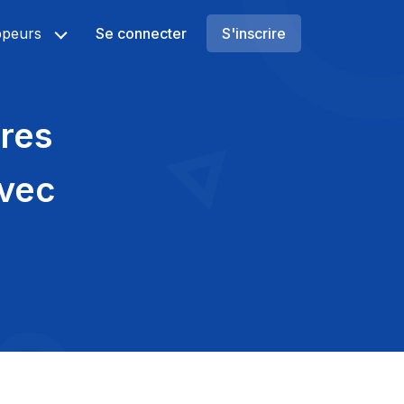
ppeurs
Se connecter
S'inscrire
res
vec