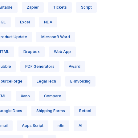
irtable
Zapier
Tickets
Script
SQL
Excel
NDA
Product Update
Microsoft Word
HTML
Dropbox
Web App
Bubble
PDF Generators
Award
SourceForge
LegalTech
E-Invoicing
XML
Xano
Compare
Google Docs
Shipping Forms
Retool
Email
Apps Script
n8n
AI