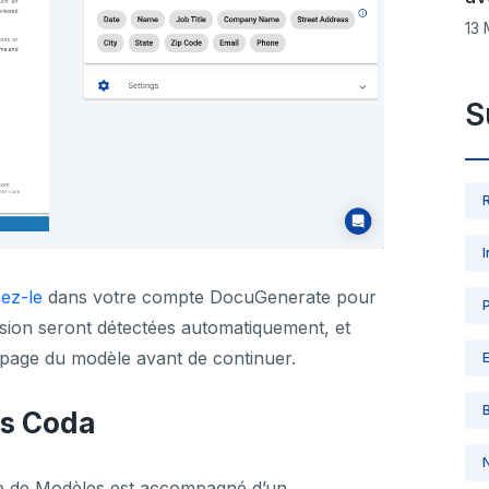
13 
S
sez-le
dans votre compte DocuGenerate pour
sion seront détectées automatiquement, et
a page du modèle avant de continuer.
ns Coda
que de Modèles est accompagné d’un