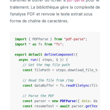
pdf-parse
traitement. La bibliothèque gère la complexité de
l’analyse PDF et renvoie le texte extrait sous
forme de chaîne de caractères.
import
{
PDFParse
}
from
"
pdf-parse
"
;
import
*
as
fs
from
"
fs
"
;
export
default
defineComponent
({
async
run
({
steps
,
$
})
{
// Get the tmp file path
const
filePath
=
steps
.
download_file_to_tmp
.
// Read the file from /tmp
const
dataBuffer
=
fs
.
readFileSync
(
filePath
)
// Parse the PDF
const
parser
=
new
PDFParse
({
data
:
dataBuff
const
resumeText
=
await
parser
.
getText
();