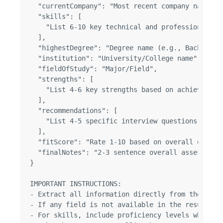
  "currentCompany": "Most recent company name",

  "skills": [

    "List 6-10 key technical and professional ski
  ],

  "highestDegree": "Degree name (e.g., Bachelor o
  "institution": "University/College name",

  "fieldOfStudy": "Major/Field",

  "strengths": [

    "List 4-6 key strengths based on achievements
  ],

  "recommendations": [

    "List 4-5 specific interview questions or top
  ],

  "fitScore": "Rate 1-10 based on overall qualifi
  "finalNotes": "2-3 sentence overall assessment 
}

IMPORTANT INSTRUCTIONS:

- Extract all information directly from the resum
- If any field is not available in the resume, us
- For skills, include proficiency levels when th