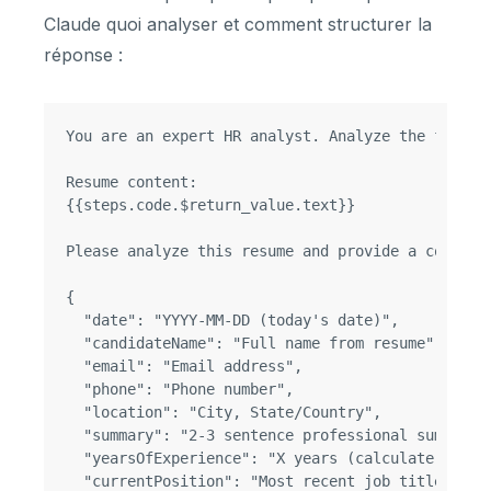
Claude quoi analyser et comment structurer la
réponse :
You are an expert HR analyst. Analyze the follow
Resume content:

{{steps.code.$return_value.text}}

Please analyze this resume and provide a compreh
{

  "date": "YYYY-MM-DD (today's date)",

  "candidateName": "Full name from resume",

  "email": "Email address",

  "phone": "Phone number",

  "location": "City, State/Country",

  "summary": "2-3 sentence professional summary 
  "yearsOfExperience": "X years (calculate total)
  "currentPosition": "Most recent job title",
