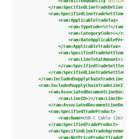
<ram:BilledQuantity
unitCode=
"C6
</ram:SpecifiedLineTradeDelivery>
<ram:SpecifiedLineTradeSettlement>
<ram:ApplicableTradeTax>
<ram:TypeCode>
VAT
</ram:TypeC
<ram:CategoryCode>
S
</ram:Cat
<ram:RateApplicablePercent>
2
</ram:ApplicableTradeTax>
<ram:SpecifiedTradeSettlementLin
<ram:LineTotalAmount>
149.95
<
</ram:SpecifiedTradeSettlementLi
</ram:SpecifiedLineTradeSettlement>
</ram:IncludedSupplyChainTradeLineItem>
<ram:IncludedSupplyChainTradeLineItem>
<ram:AssociatedDocumentLineDocument>
<ram:LineID>
2
</ram:LineID>
</ram:AssociatedDocumentLineDocument
<ram:SpecifiedTradeProduct>
<ram:Name>
USB-C Cable (2m)
</ram:
</ram:SpecifiedTradeProduct>
<ram:SpecifiedLineTradeAgreement>
<ram:NetPriceProductTradePrice>