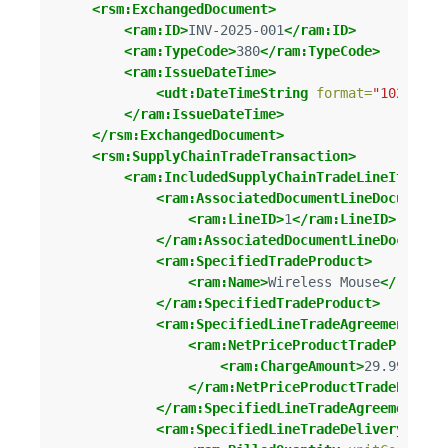
<rsm:ExchangedDocument>
<ram:ID>
INV-2025-001
</ram:ID>
<ram:TypeCode>
380
</ram:TypeCode>
<ram:IssueDateTime>
<udt:DateTimeString
format=
"102"
>
202
</ram:IssueDateTime>
</rsm:ExchangedDocument>
<rsm:SupplyChainTradeTransaction>
<ram:IncludedSupplyChainTradeLineItem>
<ram:AssociatedDocumentLineDocument>
<ram:LineID>
1
</ram:LineID>
</ram:AssociatedDocumentLineDocument
<ram:SpecifiedTradeProduct>
<ram:Name>
Wireless Mouse
</ram:Na
</ram:SpecifiedTradeProduct>
<ram:SpecifiedLineTradeAgreement>
<ram:NetPriceProductTradePrice>
<ram:ChargeAmount>
29.99
</ram
</ram:NetPriceProductTradePrice>
</ram:SpecifiedLineTradeAgreement>
<ram:SpecifiedLineTradeDelivery>