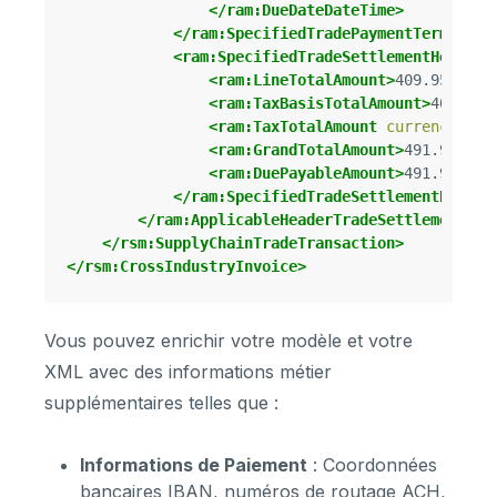
</ram:DueDateDateTime>
</ram:SpecifiedTradePaymentTerms>
<ram:SpecifiedTradeSettlementHeaderM
<ram:LineTotalAmount>
409.95
</ram
<ram:TaxBasisTotalAmount>
409.95
<
<ram:TaxTotalAmount
currencyID=
"
<ram:GrandTotalAmount>
491.94
</ra
<ram:DuePayableAmount>
491.94
</ra
</ram:SpecifiedTradeSettlementHeader
</ram:ApplicableHeaderTradeSettlement>
</rsm:SupplyChainTradeTransaction>
</rsm:CrossIndustryInvoice>
Vous pouvez enrichir votre modèle et votre
XML avec des informations métier
supplémentaires telles que :
Informations de Paiement
: Coordonnées
bancaires IBAN, numéros de routage ACH,