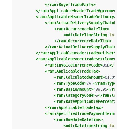
</ram:BuyerTradeParty>
</ram:ApplicableHeaderTradeAgreement>
<ram:ApplicableHeaderTradeDelivery>
<ram:ActualDeliverySupplyChainEvent>
<ram:OccurrenceDateTime>
<udt:DateTimeString
format=
"
</ram:OccurrenceDateTime>
</ram:ActualDeliverySupplyChainEvent
</ram:ApplicableHeaderTradeDelivery>
<ram:ApplicableHeaderTradeSettlement>
<ram:InvoiceCurrencyCode>
USD
</ram:In
<ram:ApplicableTradeTax>
<ram:CalculatedAmount>
81.99
</ram
<ram:TypeCode>
VAT
</ram:TypeCode>
<ram:BasisAmount>
409.95
</ram:Bas
<ram:CategoryCode>
S
</ram:Categor
<ram:RateApplicablePercent>
20
</r
</ram:ApplicableTradeTax>
<ram:SpecifiedTradePaymentTerms>
<ram:DueDateDateTime>
<udt:DateTimeString
format=
"