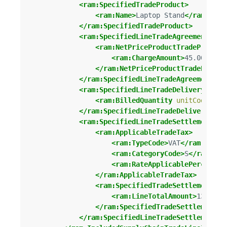
<ram:SpecifiedTradeProduct>
<ram:Name>
Laptop Stand
</ram:Name
</ram:SpecifiedTradeProduct>
<ram:SpecifiedLineTradeAgreement>
<ram:NetPriceProductTradePrice>
<ram:ChargeAmount>
45.00
</ram
</ram:NetPriceProductTradePrice>
</ram:SpecifiedLineTradeAgreement>
<ram:SpecifiedLineTradeDelivery>
<ram:BilledQuantity
unitCode=
"C6
</ram:SpecifiedLineTradeDelivery>
<ram:SpecifiedLineTradeSettlement>
<ram:ApplicableTradeTax>
<ram:TypeCode>
VAT
</ram:TypeC
<ram:CategoryCode>
S
</ram:Cat
<ram:RateApplicablePercent>
2
</ram:ApplicableTradeTax>
<ram:SpecifiedTradeSettlementLin
<ram:LineTotalAmount>
135.00
<
</ram:SpecifiedTradeSettlementLi
</ram:SpecifiedLineTradeSettlement>