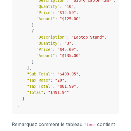
"Description"
:
"USB-C Cable (2m)"
,
"Quantity"
:
"10"
,
"Price"
:
"$12.50"
,
"Amount"
:
"$125.00"
},
{
"Description"
:
"Laptop Stand"
,
"Quantity"
:
"3"
,
"Price"
:
"$45.00"
,
"Amount"
:
"$135.00"
}
],
"Sub Total"
:
"$409.95"
,
"Tax Rate"
:
"20"
,
"Tax Total"
:
"$81.99"
,
"Total"
:
"$491.94"
}
]
Remarquez comment le tableau
contient
Items