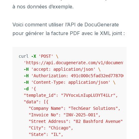
à nos données d’exemple.
Voici comment utiliser l’API de DocuGenerate
pour générer la facture PDF avec le XML joint :
curl 
-X
'POST'
\
'https://api.docugenerate.com/v1/document'
\
-H
'accept: application/json'
\
-H
'Authorization: 491c000c5fad32ed7787005b072
-H
'Content-Type: application/json'
\
-d
'{
  "template_id": "7VYocxLnIupLU3YT4iLr",
  "data": [{
    "Company Name": "TechGear Solutions",
    "Invoice No": "INV-2025-001",
    "Street Address": "82 Bashford Avenue",
    "City": "Chicago",
    "State": "IL",
    "Zip Code": "60652",
    "Invoice Date": "March 8, 2025",
    "Items": [
      {
        "Description": "Wireless Mouse",
        "Quantity": "5",
        "Price": "$29.99",
        "Amount": "$149.95"
      },
      {
        "Description": "USB-C Cable (2m)",
        "Quantity": "10",
        "Price": "$12.50",
        "Amount": "$125.00"
      },
      {
        "Description": "Laptop Stand",
        "Quantity": "3",
        "Price": "$45.00",
        "Amount": "$135.00"
      }
    ],
    "Sub Total": "$409.95",
    "Tax Rate": "20",
    "Tax Total": "$81.99",
    "Total": "$491.94"
  }],
  "output_format": ".pdf/a-3b",
  "attach": "data:text/xml;name=factur-x.xml;base64,PD94bWwgdmVyc2lvbj0iMS4wIiBlbmNvZGluZz0iVVRGLTgiPz4KPHJzbTpDcm9zc0luZHVzdHJ5SW52b2ljZSB4bWxuczpyc209InVybjp1bjp1bmVjZTp1bmNlZmFjdDpkYXRhOnN0YW5kYXJkOkNyb3NzSW5kdXN0cnlJbnZvaWNlOjEwMCIKICAgICAgICAgICAgICAgICAgICAgICAgICB4bWxuczphPSJ1cm46dW46dW5lY2U6dW5jZWZhY3Q6ZGF0YTpzdGFuZGFyZDpRdWFsaWZpZWREYXRhVHlwZToxMDAiCiAgICAgICAgICAgICAgICAgICAgICAgICAgeG1sbnM6cWR0PSJ1cm46dW46dW5lY2U6dW5jZWZhY3Q6ZGF0YTpzdGFuZGFyZDpRdWFsaWZpZWREYXRhVHlwZToxMCIKICAgICAgICAgICAgICAgICAgICAgICAgICB4bWxuczpyYW09InVybjp1bjp1bmVjZTp1bmNlZmFjdDpkYXRhOnN0YW5kYXJkOlJldXNhYmxlQWdncmVnYXRlQnVzaW5lc3NJbmZvcm1hdGlvbkVudGl0eToxMDAiCiAgICAgICAgICAgICAgICAgICAgICAgICAgeG1sbnM6dWR0PSJ1cm46dW46dW5lY2U6dW5jZWZhY3Q6ZGF0YTpzdGFuZGFyZDpVbnF1YWxpZmllZERhdGFUeXBlOjEwMCIKICAgICAgICAgICAgICAgICAgICAgICAgICB4bWxuczp4c2k9Imh0dHA6Ly93d3cudzMub3JnLzIwMDEvWE1MU2NoZW1hLWluc3RhbmNlIj4KICAgIDxyc206RXhjaGFuZ2VkRG9jdW1lbnRDb250ZXh0PgogICAgICAgIDxyYW06R3VpZGVsaW5lU3BlY2lmaWVkRG9jdW1lbnRDb250ZXh0UGFyYW1ldGVyPgogICAgICAgICAgICA8cmFtOklEPnVybjpjZW4uZXU6ZW4xNjkzMToyMDE3PC9yYW06SUQ+CiAgICAgICAgPC9yYW06R3VpZGVsaW5lU3BlY2lmaWVkRG9jdW1lbnRDb250ZXh0UGFyYW1ldGVyPgogICAgPC9yc206RXhjaGFuZ2VkRG9jdW1lbnRDb250ZXh0PgogICAgPHJzbTpFeGNoYW5nZWREb2N1bWVudD4KICAgICAgICA8cmFtOklEPklOVi0yMDI1LTAwMTwvcmFtOklEPgogICAgICAgIDxyYW06VHlwZUNvZGU+MzgwPC9yYW06VHlwZUNvZGU+CiAgICAgICAgPHJhbTpJc3N1ZURhdGVUaW1lPgogICAgICAgICAgICA8dWR0OkRhdGVUaW1lU3RyaW5nIGZvcm1hdD0iMTAyIj4yMDI1MDMwODwvdWR0OkRhdGVUaW1lU3RyaW5nPgogICAgICAgIDwvcmFtOklzc3VlRGF0ZVRpbWU+CiAgICA8L3JzbTpFeGNoYW5nZWREb2N1bWVudD4KICAgIDxyc206U3VwcGx5Q2hhaW5UcmFkZVRyYW5zYWN0aW9uPgogICAgICAgIDxyYW06SW5jbHVkZWRTdXBwbHlDaGFpblRyYWRlTGluZUl0ZW0+CiAgICAgICAgICAgIDxyYW06QXNzb2NpYXRlZERvY3VtZW50TGluZURvY3VtZW50PgogICAgICAgICAgICAgICAgPHJhbTpMaW5lSUQ+MTwvcmFtOkxpbmVJRD4KICAgICAgICAgICAgPC9yYW06QXNzb2NpYXRlZERvY3VtZW50TGluZURvY3VtZW50PgogICAgICAgICAgICA8cmFtOlNwZWNpZmllZFRyYWRlUHJvZHVjdD4KICAgICAgICAgICAgICAgIDxyYW06TmFtZT5XaXJlbGVzcyBNb3VzZTwvcmFtOk5hbWU+CiAgICAgICAgICAgIDwvcmFtOlNwZWNpZmllZFRyYWRlUHJvZHVjdD4KICAgICAgICAgICAgPHJhbTpTcGVjaWZpZWRMaW5lVHJhZGVBZ3JlZW1lbnQ+CiAgICAgICAgICAgICAgICA8cmFtOk5ldFByaWNlUHJvZHVjdFRyYWRlUHJpY2U+CiAgICAgICAgICAgICAgICAgICAgPHJhbTpDaGFyZ2VBbW91bnQ+MjkuOTk8L3JhbTpDaGFyZ2VBbW91bnQ+CiAgICAgICAgICAgICAgICA8L3JhbTpOZXRQcmljZVByb2R1Y3RUcmFkZVByaWNlPgogICAgICAgICAgICA8L3JhbTpTcGVjaWZpZWRMaW5lVHJhZGVBZ3JlZW1lbnQ+CiAgICAgICAgICAgIDxyYW06U3BlY2lmaWVkTGluZVRyYWRlRGVsaXZlcnk+CiAgICAgICAgICAgICAgICA8cmFtOkJpbGxlZFF1YW50aXR5IHVuaXRDb2RlPSJDNjIiPjUuMDAwMDwvcmFtOkJpbGxlZFF1YW50aXR5PgogICAgICAgICAgICA8L3JhbTpTcGVjaWZpZWRMaW5lVHJhZGVEZWxpdmVyeT4KICAgICAgICAgICAgPHJhbTpTcGVjaWZpZWRMaW5lVHJhZGVTZXR0bGVtZW50PgogICAgICAgICAgICAgICAgPHJhbTpBcHBsaWNhYmxlVHJhZGVUYXg+CiAgICAgICAgICAgICAgICAgICAgPHJhbTpUeXBlQ29kZT5WQVQ8L3JhbTpUeXBlQ29kZT4KICAgICAgICAgICAgICAgICAgICA8cmFtOkNhdGVnb3J5Q29kZT5TPC9yYW06Q2F0ZWdvcnlDb2RlPgogICAgICAgICAgICAgICAgICAgIDxyYW06UmF0ZUFwcGxpY2FibGVQZXJjZW50PjIwPC9yYW06UmF0ZUFwcGxpY2FibGVQZXJjZW50PgogICAgICAgICAgICAgICAgPC9yYW06QXBwbGljYWJsZVRyYWRlVGF4PgogICAgICAgICAgICAgICAgPHJhbTpTcGVjaWZpZWRUcmFkZVNldHRsZW1lbnRMaW5lTW9uZXRhcnlTdW1tYXRpb24+CiAgICAgICAgICAgICAgICAgICAgPHJhbTpMaW5lVG90YWxBbW91bnQ+MTQ5Ljk1PC9yYW06TGluZVRvdGFsQW1vdW50PgogICAgICAgICAgICAgICAgPC9yYW06U3BlY2lmaWVkVHJhZGVTZXR0bGVtZW50TGluZU1vbmV0YXJ5U3VtbWF0aW9uPgogICAgICAgICAgICA8L3JhbTpTcGVjaWZpZWRMaW5lVHJhZGVTZXR0bGVtZW50PgogICAgICAgIDwvcmFtOkluY2x1ZGVkU3VwcGx5Q2hhaW5UcmFkZUxpbmVJdGVtPgogICAgICAgIDxyYW06SW5jbHVkZWRTdXBwbHlDaGFpblRyYWRlTGluZUl0ZW0+CiAgICAgICAgICAgIDxyYW06QXNzb2NpYXRlZERvY3VtZW50TGluZURvY3VtZW50PgogICAgICAgICAgICAgICAgPHJhbTpMaW5lSUQ+MjwvcmFtOkxpbmVJRD4KICAgICAgICAgICAgPC9yYW06QXNzb2NpYXRlZERvY3VtZW50TGluZURvY3VtZW50PgogICAgICAgICAgICA8cmFtOlNwZWNpZmllZFRyYWRlUHJvZHVjdD4KICAgICAgICAgICAgICAgIDxyYW06TmFtZT5VU0ItQyBDYWJsZSAoMm0pPC9yYW06TmFtZT4KICAgICAgICAgICAgPC9yYW06U3BlY2lmaWVkVHJhZGVQcm9kdWN0PgogICAgICAgICAgICA8cmFtOlNwZWNpZmllZExpbmVUcmFkZUFncmVlbWVudD4KICAgICAgICAgICAgICAgIDxyYW06TmV0UHJpY2VQcm9kdWN0VHJhZGVQcmljZT4KICAgICAgICAgICAgICAgICAgICA8cmFtOkNoYXJnZUFtb3VudD4xMi41MDwvcmFtOkNoYXJnZUFtb3VudD4KICAgICAgICAgICAgICAgIDwvcmFtOk5ldFByaWNlUHJvZHVjdFRyYWRlUHJpY2U+CiAgICAgICAgICAgIDwvcmFtOlNwZWNpZmllZExpbmVUcmFkZUFncmVlbWVudD4KICAgICAgICAgICAgPHJhbTpTcGVjaWZpZWRMaW5lVHJhZGVEZWxpdmVyeT4KICAgICAgICAgICAgICAgIDxyYW06QmlsbGVkUXVhbnRpdHkgdW5pdENvZGU9IkM2MiI+MTAuMDAwMDwvcmFtOkJpbGxlZFF1YW50aXR5PgogICAgICAgICAgICA8L3JhbTpTcGVjaWZpZWRMaW5lVHJhZGVEZWxpdmVyeT4KICAgICAgICAgICAgPHJhbTpTcGVjaWZpZWRMaW5lVHJhZGVTZXR0bGVtZW50PgogICAgICAgICAgICAgICAgPHJhbTpBcHBsaWNhYmxlVHJhZGVUYXg+CiAgICAgICAgICAgICAgICAgICAgPHJhbTpUeXBlQ29kZT5WQVQ8L3JhbTpUeXBlQ29kZT4KICAgICAgICAgICAgICAgICAgICA8cmFtOkNhdGVnb3J5Q29kZT5TPC9yYW06Q2F0ZWdvcnlDb2RlPgogICAgICAgICAgICAgICAgICAgIDxyYW06UmF0ZUFwcGxpY2FibGVQZXJjZW50PjIwPC9yYW06UmF0ZUFwcGxpY2FibGVQZXJjZW50PgogICAgICAgICAgICAgICAgPC9yYW06QXBwbGljYWJsZVRyYWRlVGF4PgogICAgICAgICAgICAgICAgPHJhbTpTcGVjaWZpZWRUcmFkZVNldHRsZW1lbnRMaW5lTW9uZXRhcnlTdW1tYXRpb24+CiAgICAgICAgICAgICAgICAgICAgPHJhbTpMaW5lVG90YWxBbW91bnQ+MTI1LjAwPC9yYW06TGluZVRvdGFsQW1vdW50PgogICAgICAgICAgICAgICAgPC9yYW06U3BlY2lmaWVkVHJhZGVTZXR0bGVtZW50TGluZU1vbmV0YXJ5U3VtbWF0aW9uPgogICAgICAgICAgICA8L3JhbTpTcGVjaWZpZWRMaW5lVHJhZGVTZXR0bGVtZW50PgogICAgICAgIDwvcmFtOkluY2x1ZGVkU3VwcGx5Q2hhaW5UcmFkZUxpbmVJdGVtPgogICAgICAgIDxyYW06SW5jbHVkZWRTdXBwbHlDaGFpblRyYWRlTGluZUl0ZW0+CiAgICAgICAgICAgIDxyYW06QXNzb2NpYXRlZERvY3VtZW50TGluZURvY3VtZW50PgogICAgICAgICAgICAgICAgPHJhbTpMaW5lSUQ+MzwvcmFtOkxpbmVJRD4KICAgICAgICAgICAgPC9yYW06QXNzb2NpYXRlZERvY3VtZW50TGluZURvY3VtZW50PgogICAgICAgICAgICA8cmFtOlNwZWNpZmllZFRyYWRlUHJvZHVjdD4KICAgICAgICAgICAgICAgIDxyYW06TmFtZT5MYXB0b3AgU3RhbmQ8L3JhbTpOYW1lPgogICAgICAgICAgICA8L3JhbTpTcGVjaWZpZWRUcmFkZVByb2R1Y3Q+CiAgICAgICAgICAgIDxyYW06U3BlY2lmaWVkTGluZVRyYWRlQWdyZWVtZW50PgogICAgICAgICAgICAgICAgPHJhbTpOZXRQcmljZVByb2R1Y3RUcmFkZVByaWNlPgogICAgICAgICAgICAgICAgICAgIDxyYW06Q2hhcmdlQW1vdW50PjQ1LjAwPC9yYW06Q2hhcmdlQW1vdW50PgogICAgICAgICAgICAgICAgPC9yYW06TmV0UHJpY2VQcm9kdWN0VHJhZGVQcmljZT4KICAgICAgICAgICAgPC9yYW06U3BlY2lmaWVkTGluZVRyYWRlQWdyZWVtZW50PgogICAgICAgICAgICA8cmFtOlNwZWNpZmllZExpbmVUcmFkZURlbGl2ZXJ5PgogICAgICAgICAgICAgICAgPHJhbTpCaWxsZWRRdWFudGl0eSB1bml0Q29kZT0iQzYyIj4zLjAwMDA8L3JhbTpCaWxsZWRRdWFudGl0eT4KICAgICAgICAgICAgPC9yYW06U3BlY2lmaWVkTGluZVRyYWRlRGVsaXZlcnk+CiAgICAgICAgICAgIDxyYW06U3BlY2lmaWVkTGluZVRyYWRlU2V0dGxlbWVudD4KICAgICAgICAgICAgICAgIDxyYW06QXBwbGljYWJsZVRyYWRlVGF4PgogICAgICAgICAgICAgICAgICAgIDxyYW06VHlwZUNvZGU+VkFUPC9yYW06VHlwZUNvZGU+CiAgICAgICAgICAgICAgICAgICAgPHJhbTpDYXRlZ29yeUNvZGU+UzwvcmFtOkNhdGVnb3J5Q29kZT4KICAgICAgICAgICAgICAgICAgICA8cmFtOlJhdGVBcHBsaWNhYmxlUGVyY2VudD4yMDwvcmFtOlJhdGVBcHBsaWNhYmxlUGVyY2VudD4KICAgICAgICAgICAgICAgIDwvcmFtOkFwcGxpY2FibGVUcmFkZVRheD4KICAgICAgICAgICAgICAgIDxyYW06U3BlY2lmaWVkVHJhZGVTZXR0bGVtZW50TGluZU1vbmV0YXJ5U3VtbWF0aW9uPgogICAgICAgICAgICAgICAgICAgIDxyYW06TGluZVRvdGFsQW1vdW50PjEzNS4wMDwvcmFtOkxpbmVUb3RhbEFtb3VudD4KICAgICAgICAgICAgICAgIDwvcmFtOlNwZWNpZmllZFRyYWRlU2V0dGxlbWVudExpbmVNb25ldGFyeVN1bW1hdGlvbj4KICAgICAgICAgICAgPC9yYW06U3BlY2lmaWVkTGluZVRyYWRlU2V0dGxlbWVudD4KICAgICAgICA8L3JhbTpJbmNsdWRlZFN1cHBseUNoYWluVHJhZGVMaW5lSXRlbT4KICAgICAgICA8cmFtOkFwcGxpY2FibGVIZWFkZXJUcmFkZUFncmVlbWVudD4KICAgICAgICAgICAgPHJhbTpTZWxsZXJUcmFkZVBhcnR5PgogICAgICAgICAgICAgICAgPHJhbTpOYW1lPkRvY3VHZW5lcmF0ZTwvcmFtOk5hbWU+CiAgICAgICAgICAgICAgICA8cmFtOlBvc3RhbFRyYWRlQWRkcmVzcz4KICAgICAgICAgICAgICAgICAgICA8cmFtOlBvc3Rjb2RlQ29kZT45MDAxMzwvcmFtOlBvc3Rjb2RlQ29kZT4KICAgICAgICAgICAgICAgICAgICA8cmFtOkxpbmVPbmU+OTMgRWFzdCBMYXNzZW4gU3RyZWV0PC9yYW06TGluZU9uZT4KICAgICAgICAgICAgICAgICAgICA8cmFtOkNpdHlOYW1lPkxvcyBBbmdlbGVzPC9yYW06Q2l0eU5hbWU+CiAgICAgICAgICAgICAgICAgICAgPHJhbTpDb3VudHJ5SUQ+VVM8L3JhbTpDb3VudHJ5SUQ+CiAgICAgICAgICAgICAgICA8L3JhbTpQb3N0YWxUcmFkZUFkZHJlc3M+CiAgICAgICAgICAgICAgICA8cmFtOlNwZWNpZmllZFRheFJlZ2lzdHJhdGlvbj4KICAgICAgICAgICAgICAgICAgICA8cmFtOklEIHNjaGVtZUlEPSJWQSI+VVMxMjM2NzYyMzwvcmFtOklEPgogICAgICAgICAgICAgICAgPC9yYW06U3BlY2lmaWVkVGF4UmVnaXN0cmF0aW9uPgogICAgICAgICAgICA8L3JhbTpTZWxsZXJUcmFkZVBhcnR5PgogICAgICAgICAgICA8cmFtOkJ1eWVyVHJhZGVQYXJ0eT4KICAgICAgICAgICAgICAgIDxyYW06TmFtZT5UZWNoR2VhciBTb2x1dGlvbnM8L3JhbTpOYW1lPgogICAgICAgICAgICAgICAgPHJhbTpQb3N0YWxUcmFkZUFkZHJlc3M+CiAgICAgICAgICAgICAgICAgICAgPHJhbTpQb3N0Y29kZUNvZGU+NjA2NTI8L3JhbTpQb3N0Y29kZUNvZGU+CiAgICAgICAgICAgICAgICAgICAgPHJhbTpMaW5lT25lPjgyIEJhc2hmb3JkIEF2ZW51ZTwvcmFtOkxpbmVPbmU+CiAgICAgICAgICAgICAgICAgICAgPHJhbTpDaXR5TmFtZT5DaGljYWdvPC9yYW06Q2l0eU5hbWU+CiAgICAgICAgICAgICAgICAgICAgPHJhbTpDb3VudHJ5SUQ+VVM8L3JhbTpDb3VudHJ5SUQ+CiAgICAgICAgICAgICAgICA8L3JhbTpQb3N0YWxUcmFkZUFkZHJlc3M+CiAgICAgICAgICAgIDwvcmFtOkJ1eWVyVHJhZGVQYXJ0eT4KICAgICAgICA8L3JhbTpBcHBsaWNhYmxlSGVhZGVyVHJhZGVBZ3JlZW1lbnQ+CiAgICAgICAgPHJhbTpBcHBsaWNhYmxlSGVhZGVyVHJhZGVEZWxpdmVyeT4KICAgICAgICAgICAgPHJhbTpBY3R1YWxEZWxpdmVyeVN1cHBseUNoYWluRXZlbnQ+CiAgICAgICAgICAgICAgICA8cmFtOk9jY3VycmVuY2VEYXRlVGltZT4KICAgICAgICAgICAgICAgICAgICA8dWR0OkRhdGVUaW1lU3RyaW5nIGZvcm1hdD0iMTAyIj4yMDI1MDMwODwvdWR0OkRhdGVUaW1lU3RyaW5nPgogICAgICAgICAgICAgICAgPC9yYW06T2NjdXJyZW5jZURhdGVUaW1lPgogICAgICAgICAgICA8L3JhbTpBY3R1YWxEZWxpdmVyeVN1cHBseUNoYWluRXZlbnQ+CiAgICAgICAgPC9yYW06QXBwbGljYWJsZUhlYWRlclRyYWRlRGVsaXZlcnk+CiAgICAgICAgPHJhbTpBcHBsaWNhYmxlSGVhZGVyVHJhZGVTZXR0bGVtZ