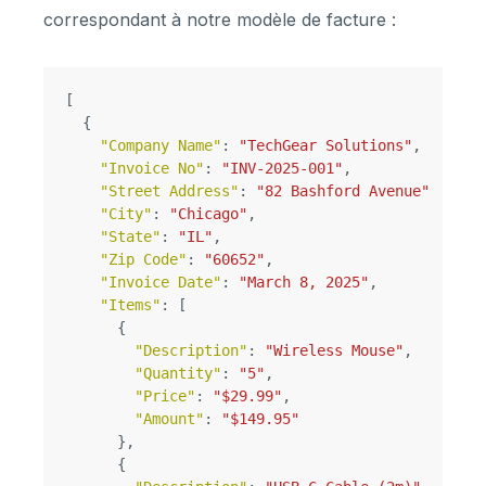
correspondant à notre modèle de facture :
[
{
"Company Name"
:
"TechGear Solutions"
,
"Invoice No"
:
"INV-2025-001"
,
"Street Address"
:
"82 Bashford Avenue"
,
"City"
:
"Chicago"
,
"State"
:
"IL"
,
"Zip Code"
:
"60652"
,
"Invoice Date"
:
"March 8, 2025"
,
"Items"
:
[
{
"Description"
:
"Wireless Mouse"
,
"Quantity"
:
"5"
,
"Price"
:
"$29.99"
,
"Amount"
:
"$149.95"
},
{