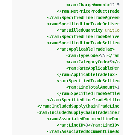
<ram:ChargeAmount>
12.50
</ram
</ram:NetPriceProductTradePrice>
</ram:SpecifiedLineTradeAgreement>
<ram:SpecifiedLineTradeDelivery>
<ram:BilledQuantity
unitCode=
"C6
</ram:SpecifiedLineTradeDelivery>
<ram:SpecifiedLineTradeSettlement>
<ram:ApplicableTradeTax>
<ram:TypeCode>
VAT
</ram:TypeC
<ram:CategoryCode>
S
</ram:Cat
<ram:RateApplicablePercent>
2
</ram:ApplicableTradeTax>
<ram:SpecifiedTradeSettlementLin
<ram:LineTotalAmount>
125.00
<
</ram:SpecifiedTradeSettlementLi
</ram:SpecifiedLineTradeSettlement>
</ram:IncludedSupplyChainTradeLineItem>
<ram:IncludedSupplyChainTradeLineItem>
<ram:AssociatedDocumentLineDocument>
<ram:LineID>
3
</ram:LineID>
</ram:AssociatedDocumentLineDocument