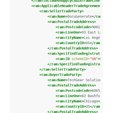
</ram:IncludedSupplyChainTradeLineItem>
<ram:ApplicableHeaderTradeAgreement>
<ram:SellerTradeParty>
<ram:Name>
DocuGenerate
</ram:Name
<ram:PostalTradeAddress>
<ram:PostcodeCode>
90013
</ram
<ram:LineOne>
93 East Lassen 
<ram:CityName>
Los Angeles
</r
<ram:CountryID>
US
</ram:Count
</ram:PostalTradeAddress>
<ram:SpecifiedTaxRegistration>
<ram:ID
schemeID=
"VA"
>
US1236
</ram:SpecifiedTaxRegistration>
</ram:SellerTradeParty>
<ram:BuyerTradeParty>
<ram:Name>
TechGear Solutions
</ra
<ram:PostalTradeAddress>
<ram:PostcodeCode>
60652
</ram
<ram:LineOne>
82 Bashford Ave
<ram:CityName>
Chicago
</ram:C
<ram:CountryID>
US
</ram:Count
</ram:PostalTradeAddress>