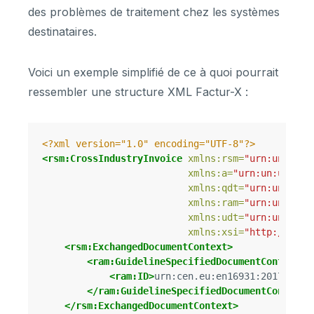
des problèmes de traitement chez les systèmes
destinataires.
Voici un exemple simplifié de ce à quoi pourrait
ressembler une structure XML Factur-X :
<?xml version="1.0" encoding="UTF-8"?>
<rsm:CrossIndustryInvoice
xmlns:rsm=
"urn:un:unec
xmlns:a=
"urn:un:unece:
xmlns:qdt=
"urn:un:unec
xmlns:ram=
"urn:un:unec
xmlns:udt=
"urn:un:unec
xmlns:xsi=
"http://www.
<rsm:ExchangedDocumentContext>
<ram:GuidelineSpecifiedDocumentContextPa
<ram:ID>
urn:cen.eu:en16931:2017
</ram
</ram:GuidelineSpecifiedDocumentContextP
</rsm:ExchangedDocumentContext>