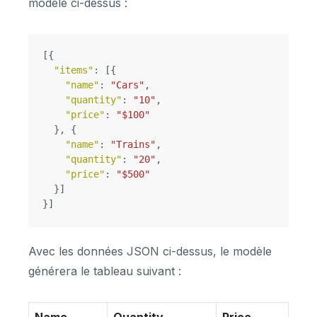
modèle ci-dessus :
[{
"items"
:
[{
"name"
:
"Cars"
,
"quantity"
:
"10"
,
"price"
:
"$100"
},
{
"name"
:
"Trains"
,
"quantity"
:
"20"
,
"price"
:
"$500"
}]
}]
Avec les données JSON ci-dessus, le modèle
générera le tableau suivant :