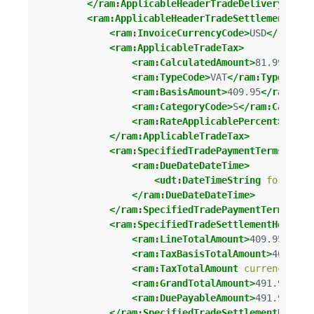
</ram:ApplicableHeaderTradeDelivery>
<ram:ApplicableHeaderTradeSettlement>
<ram:InvoiceCurrencyCode>
USD
</ram:In
<ram:ApplicableTradeTax>
<ram:CalculatedAmount>
81.99
</ram
<ram:TypeCode>
VAT
</ram:TypeCode>
<ram:BasisAmount>
409.95
</ram:Bas
<ram:CategoryCode>
S
</ram:Categor
<ram:RateApplicablePercent>
20
</r
</ram:ApplicableTradeTax>
<ram:SpecifiedTradePaymentTerms>
<ram:DueDateDateTime>
<udt:DateTimeString
format=
"
</ram:DueDateDateTime>
</ram:SpecifiedTradePaymentTerms>
<ram:SpecifiedTradeSettlementHeaderM
<ram:LineTotalAmount>
409.95
</ram
<ram:TaxBasisTotalAmount>
409.95
<
<ram:TaxTotalAmount
currencyID=
"
<ram:GrandTotalAmount>
491.94
</ra
<ram:DuePayableAmount>
491.94
</ra
</ram:SpecifiedTradeSettlementHeader