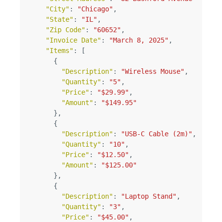
"City"
:
"Chicago"
,
"State"
:
"IL"
,
"Zip Code"
:
"60652"
,
"Invoice Date"
:
"March 8, 2025"
,
"Items"
:
[
{
"Description"
:
"Wireless Mouse"
,
"Quantity"
:
"5"
,
"Price"
:
"$29.99"
,
"Amount"
:
"$149.95"
},
{
"Description"
:
"USB-C Cable (2m)"
,
"Quantity"
:
"10"
,
"Price"
:
"$12.50"
,
"Amount"
:
"$125.00"
},
{
"Description"
:
"Laptop Stand"
,
"Quantity"
:
"3"
,
"Price"
:
"$45.00"
,