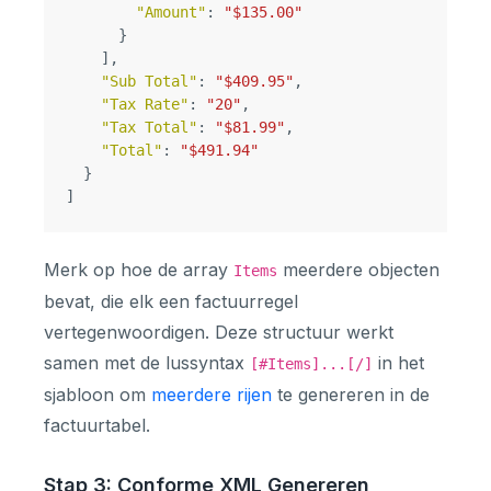
"Amount"
:
"$135.00"
}
],
"Sub Total"
:
"$409.95"
,
"Tax Rate"
:
"20"
,
"Tax Total"
:
"$81.99"
,
"Total"
:
"$491.94"
}
]
Merk op hoe de array
meerdere objecten
Items
bevat, die elk een factuurregel
vertegenwoordigen. Deze structuur werkt
samen met de lussyntax
in het
[#Items]...[/]
sjabloon om
meerdere rijen
te genereren in de
factuurtabel.
Stap 3: Conforme XML Genereren