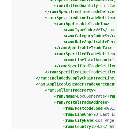
<ram:BilledQuantity
unitCode=
"C6
</ram:SpecifiedLineTradeDelivery>
<ram:SpecifiedLineTradeSettlement>
<ram:ApplicableTradeTax>
<ram:TypeCode>
VAT
</ram:TypeC
<ram:CategoryCode>
S
</ram:Cat
<ram:RateApplicablePercent>
2
</ram:ApplicableTradeTax>
<ram:SpecifiedTradeSettlementLin
<ram:LineTotalAmount>
135.00
<
</ram:SpecifiedTradeSettlementLi
</ram:SpecifiedLineTradeSettlement>
</ram:IncludedSupplyChainTradeLineItem>
<ram:ApplicableHeaderTradeAgreement>
<ram:SellerTradeParty>
<ram:Name>
DocuGenerate
</ram:Name
<ram:PostalTradeAddress>
<ram:PostcodeCode>
90013
</ram
<ram:LineOne>
93 East Lassen 
<ram:CityName>
Los Angeles
</r
<ram:CountryID>
US
</ram:Count