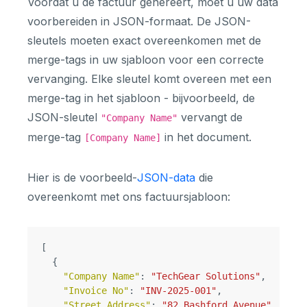
Voordat u de factuur genereert, moet u uw data
voorbereiden in JSON-formaat. De JSON-
sleutels moeten exact overeenkomen met de
merge-tags in uw sjabloon voor een correcte
vervanging. Elke sleutel komt overeen met een
merge-tag in het sjabloon - bijvoorbeeld, de
JSON-sleutel
vervangt de
"Company Name"
merge-tag
in het document.
[Company Name]
Hier is de voorbeeld-
JSON-data
die
overeenkomt met ons factuursjabloon:
[
{
"Company Name"
:
"TechGear Solutions"
,
"Invoice No"
:
"INV-2025-001"
,
"Street Address"
:
"82 Bashford Avenue"
,