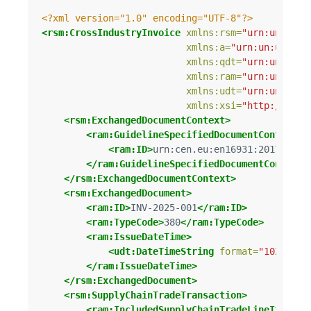
<?xml version="1.0" encoding="UTF-8"?>
<rsm:CrossIndustryInvoice
xmlns:rsm=
"urn:un:unec
xmlns:a=
"urn:un:unece:
xmlns:qdt=
"urn:un:unec
xmlns:ram=
"urn:un:unec
xmlns:udt=
"urn:un:unec
xmlns:xsi=
"http://www.
<rsm:ExchangedDocumentContext>
<ram:GuidelineSpecifiedDocumentContextPa
<ram:ID>
urn:cen.eu:en16931:2017
</ram
</ram:GuidelineSpecifiedDocumentContextP
</rsm:ExchangedDocumentContext>
<rsm:ExchangedDocument>
<ram:ID>
INV-2025-001
</ram:ID>
<ram:TypeCode>
380
</ram:TypeCode>
<ram:IssueDateTime>
<udt:DateTimeString
format=
"102"
>
202
</ram:IssueDateTime>
</rsm:ExchangedDocument>
<rsm:SupplyChainTradeTransaction>
<ram:IncludedSupplyChainTradeLineItem>