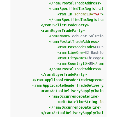
</ram:PostalTradeAddress>
<ram:SpecifiedTaxRegistration>
<ram:ID
schemeID=
"VA"
>
US1236
</ram:SpecifiedTaxRegistration>
</ram:SellerTradeParty>
<ram:BuyerTradeParty>
<ram:Name>
TechGear Solutions
</ra
<ram:PostalTradeAddress>
<ram:PostcodeCode>
60652
</ram
<ram:LineOne>
82 Bashford Ave
<ram:CityName>
Chicago
</ram:C
<ram:CountryID>
US
</ram:Count
</ram:PostalTradeAddress>
</ram:BuyerTradeParty>
</ram:ApplicableHeaderTradeAgreement>
<ram:ApplicableHeaderTradeDelivery>
<ram:ActualDeliverySupplyChainEvent>
<ram:OccurrenceDateTime>
<udt:DateTimeString
format=
"
</ram:OccurrenceDateTime>
</ram:ActualDeliverySupplyChainEvent