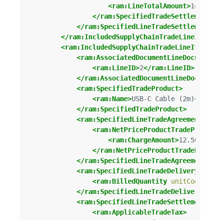
<ram:LineTotalAmount>
149.95
<
</ram:SpecifiedTradeSettlementLi
</ram:SpecifiedLineTradeSettlement>
</ram:IncludedSupplyChainTradeLineItem>
<ram:IncludedSupplyChainTradeLineItem>
<ram:AssociatedDocumentLineDocument>
<ram:LineID>
2
</ram:LineID>
</ram:AssociatedDocumentLineDocument
<ram:SpecifiedTradeProduct>
<ram:Name>
USB-C Cable (2m)
</ram:
</ram:SpecifiedTradeProduct>
<ram:SpecifiedLineTradeAgreement>
<ram:NetPriceProductTradePrice>
<ram:ChargeAmount>
12.50
</ram
</ram:NetPriceProductTradePrice>
</ram:SpecifiedLineTradeAgreement>
<ram:SpecifiedLineTradeDelivery>
<ram:BilledQuantity
unitCode=
"C6
</ram:SpecifiedLineTradeDelivery>
<ram:SpecifiedLineTradeSettlement>
<ram:ApplicableTradeTax>