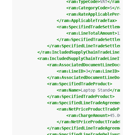
<ram:TypeCode>
VAT
</ram:TypeC
<ram:CategoryCode>
S
</ram:Cat
<ram:RateApplicablePercent>
2
</ram:ApplicableTradeTax>
<ram:SpecifiedTradeSettlementLin
<ram:LineTotalAmount>
125.00
<
</ram:SpecifiedTradeSettlementLi
</ram:SpecifiedLineTradeSettlement>
</ram:IncludedSupplyChainTradeLineItem>
<ram:IncludedSupplyChainTradeLineItem>
<ram:AssociatedDocumentLineDocument>
<ram:LineID>
3
</ram:LineID>
</ram:AssociatedDocumentLineDocument
<ram:SpecifiedTradeProduct>
<ram:Name>
Laptop Stand
</ram:Name
</ram:SpecifiedTradeProduct>
<ram:SpecifiedLineTradeAgreement>
<ram:NetPriceProductTradePrice>
<ram:ChargeAmount>
45.00
</ram
</ram:NetPriceProductTradePrice>
</ram:SpecifiedLineTradeAgreement>
<ram:SpecifiedLineTradeDelivery>