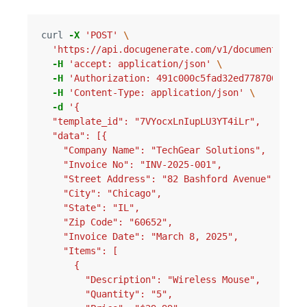
curl 
-X
'POST'
\
'https://api.docugenerate.com/v1/document'
\
-H
'accept: application/json'
\
-H
'Authorization: 491c000c5fad32ed7787005b072
-H
'Content-Type: application/json'
\
-d
'{
  "template_id": "7VYocxLnIupLU3YT4iLr",
  "data": [{
    "Company Name": "TechGear Solutions",
    "Invoice No": "INV-2025-001",
    "Street Address": "82 Bashford Avenue",
    "City": "Chicago",
    "State": "IL",
    "Zip Code": "60652",
    "Invoice Date": "March 8, 2025",
    "Items": [
      {
        "Description": "Wireless Mouse",
        "Quantity": "5",
        "Price": "$29.99",
        "Amount": "$149.95"
      },
      {
        "Description": "USB-C Cable (2m)",
        "Quantity": "10",
        "Price": "$12.50",
        "Amount": "$125.00"
      },
      {
        "Description": "Laptop Stand",
        "Quantity": "3",
        "Price": "$45.00",
        "Amount": "$135.00"
      }
    ],
    "Sub Total": "$409.95",
    "Tax Rate": "20",
    "Tax Total": "$81.99",
    "Total": "$491.94"
  }],
  "output_format": ".pdf/a-3b",
  "attach": "data:text/xml;name=factur-x.xml;base64,PD94bWwgdmVyc2lvbj0iMS4wIiBlbmNvZGluZz0iVVRGLTgiPz4KPHJzbTpDcm9zc0luZHVzdHJ5SW52b2ljZSB4bWxuczpyc209InVybjp1bjp1bmVjZTp1bmNlZmFjdDpkYXRhOnN0YW5kYXJkOkNyb3NzSW5kdXN0cnlJbnZvaWNlOjEwMCIKICAgICAgICAgICAgICAgICAgICAgICAgICB4bWxuczphPSJ1cm46dW46dW5lY2U6dW5jZWZhY3Q6ZGF0YTpzdGFuZGFyZDpRdWFsaWZpZWREYXRhVHlwZToxMDAiCiAgICAgICAgICAgICAgICAgICAgICAgICAgeG1sbnM6cWR0PSJ1cm46dW46dW5lY2U6dW5jZWZhY3Q6ZGF0YTpzdGFuZGFyZDpRdWFsaWZpZWREYXRhVHlwZToxMCIKICAgICAgICAgICAgICAgICAgICAgICAgICB4bWxuczpyYW09InVybjp1bjp1bmVjZTp1bmNlZmFjdDpkYXRhOnN0YW5kYXJkOlJldXNhYmxlQWdncmVnYXRlQnVzaW5lc3NJbmZvcm1hdGlvbkVudGl0eToxMDAiCiAgICAgICAgICAgICAgICAgICAgICAgICAgeG1sbnM6dWR0PSJ1cm46dW46dW5lY2U6dW5jZWZhY3Q6ZGF0YTpzdGFuZGFyZDpVbnF1YWxpZmllZERhdGFUeXBlOjEwMCIKICAgICAgICAgICAgICAgICAgICAgICAgICB4bWxuczp4c2k9Imh0dHA6Ly93d3cudzMub3JnLzIwMDEvWE1MU2NoZW1hLWluc3RhbmNlIj4KICAgIDxyc206RXhjaGFuZ2VkRG9jdW1lbnRDb250ZXh0PgogICAgICAgIDxyYW06R3VpZGVsaW5lU3BlY2lmaWVkRG9jdW1lbnRDb250ZXh0UGFyYW1ldGVyPgogICAgICAgICAgICA8cmFtOklEPnVybjpjZW4uZXU6ZW4xNjkzMToyMDE3PC9yYW06SUQ+CiAgICAgICAgPC9yYW06R3VpZGVsaW5lU3BlY2lmaWVkRG9jdW1lbnRDb250ZXh0UGFyYW1ldGVyPgogICAgPC9yc206RXhjaGFuZ2VkRG9jdW1lbnRDb250ZXh0PgogICAgPHJzbTpFeGNoYW5nZWREb2N1bWVudD4KICAgICAgICA8cmFtOklEPklOVi0yMDI1LTAwMTwvcmFtOklEPgogICAgICAgIDxyYW06VHlwZUNvZGU+MzgwPC9yYW06VHlwZUNvZGU+CiAgICAgICAgPHJhbTpJc3N1ZURhdGVUaW1lPgogICAgICAgICAgICA8dWR0OkRhdGVUaW1lU3RyaW5nIGZvcm1hdD0iMTAyIj4yMDI1MDMwODwvdWR0OkRhdGVUaW1lU3RyaW5nPgogICAgICAgIDwvcmFtOklzc3VlRGF0ZVRpbWU+CiAgICA8L3JzbTpFeGNoYW5nZWREb2N1bWVudD4KICAgIDxyc206U3VwcGx5Q2hhaW5UcmFkZVRyYW5zYWN0aW9uPgogICAgICAgIDxyYW06SW5jbHVkZWRTdXBwbHlDaGFpblRyYWRlTGluZUl0ZW0+CiAgICAgICAgICAgIDxyYW06QXNzb2NpYXRlZERvY3VtZW50TGluZURvY3VtZW50PgogICAgICAgICAgICAgICAgPHJhbTpMaW5lSUQ+MTwvcmFtOkxpbmVJRD4KICAgICAgICAgICAgPC9yYW06QXNzb2NpYXRlZERvY3VtZW50TGluZURvY3VtZW50PgogICAgICAgICAgICA8cmFtOlNwZWNpZmllZFRyYWRlUHJvZHVjdD4KICAgICAgICAgICAgICAgIDxyYW06TmFtZT5XaXJlbGVzcyBNb3VzZTwvcmFtOk5hbWU+CiAgICAgICAgICAgIDwvcmFtOlNwZWNpZmllZFRyYWRlUHJvZHVjdD4KICAgICAgICAgICAgPHJhbTpTcGVjaWZpZWRMaW5lVHJhZGVBZ3JlZW1lbnQ+CiAgICAgICAgICAgICAgICA8cmFtOk5ldFByaWNlUHJvZHVjdFRyYWRlUHJpY2U+CiAgICAgICAgICAgICAgICAgICAgPHJhbTpDaGFyZ2VBbW91bnQ+MjkuOTk8L3JhbTpDaGFyZ2VBbW91bnQ+CiAgICAgICAgICAgICAgICA8L3JhbTpOZXRQcmljZVByb2R1Y3RUcmFkZVByaWNlPgogICAgICAgICAgICA8L3JhbTpTcGVjaWZpZWRMaW5lVHJhZGVBZ3JlZW1lbnQ+CiAgICAgICAgICAgIDxyYW06U3BlY2lmaWVkTGluZVRyYWRlRGVsaXZlcnk+CiAgICAgICAgICAgICAgICA8cmFtOkJpbGxlZFF1YW50aXR5IHVuaXRDb2RlPSJDNjIiPjUuMDAwMDwvcmFtOkJpbGxlZFF1YW50aXR5PgogICAgICAgICAgICA8L3JhbTpTcGVjaWZpZWRMaW5lVHJhZGVEZWxpdmVyeT4KICAgICAgICAgICAgPHJhbTpTcGVjaWZpZWRMaW5lVHJhZGVTZXR0bGVtZW50PgogICAgICAgICAgICAgICAgPHJhbTpBcHBsaWNhYmxlVHJhZGVUYXg+CiAgICAgICAgICAgICAgICAgICAgPHJhbTpUeXBlQ29kZT5WQVQ8L3JhbTpUeXBlQ29kZT4KICAgICAgICAgICAgICAgICAgICA8cmFtOkNhdGVnb3J5Q29kZT5TPC9yYW06Q2F0ZWdvcnlDb2RlPgogICAgICAgICAgICAgICAgICAgIDxyYW06UmF0ZUFwcGxpY2FibGVQZXJjZW50PjIwPC9yYW06UmF0ZUFwcGxpY2FibGVQZXJjZW50PgogICAgICAgICAgICAgICAgPC9yYW06QXBwbGljYWJsZVRyYWRlVGF4PgogICAgICAgICAgICAgICAgPHJhbTpTcGVjaWZpZWRUcmFkZVNldHRsZW1lbnRMaW5lTW9uZXRhcnlTdW1tYXRpb24+CiAgICAgICAgICAgICAgICAgICAgPHJhbTpMaW5lVG90YWxBbW91bnQ+MTQ5Ljk1PC9yYW06TGluZVRvdGFsQW1vdW50PgogICAgICAgICAgICAgICAgPC9yYW06U3BlY2lmaWVkVHJhZGVTZXR0bGVtZW50TGluZU1vbmV0YXJ5U3VtbWF0aW9uPgogICAgICAgICAgICA8L3JhbTpTcGVjaWZpZWRMaW5lVHJhZGVTZXR0bGVtZW50PgogICAgICAgIDwvcmFtOkluY2x1ZGVkU3VwcGx5Q2hhaW5UcmFkZUxpbmVJdGVtPgogICAgICAgIDxyYW06SW5jbHVkZWRTdXBwbHlDaGFpblRyYWRlTGluZUl0ZW0+CiAgICAgICAgICAgIDxyYW06QXNzb2NpYXRlZERvY3VtZW50TGluZURvY3VtZW50PgogICAgICAgICAgICAgICAgPHJhbTpMaW5lSUQ+MjwvcmFtOkxpbmVJRD4KICAgICAgICAgICAgPC9yYW06QXNzb2NpYXRlZERvY3VtZW50TGluZURvY3VtZW50PgogICAgICAgICAgICA8cmFtOlNwZWNpZmllZFRyYWRlUHJvZHVjdD4KICAgICAgICAgICAgICAgIDxyYW06TmFtZT5VU0ItQyBDYWJsZSAoMm0pPC9yYW06TmFtZT4KICAgICAgICAgICAgPC9yYW06U3BlY2lmaWVkVHJhZGVQcm9kdWN0PgogICAgICAgICAgICA8cmFtOlNwZWNpZmllZExpbmVUcmFkZUFncmVlbWVudD4KICAgICAgICAgICAgICAgIDxyYW06TmV0UHJpY2VQcm9kdWN0VHJhZGVQcmljZT4KICAgICAgICAgICAgICAgICAgICA8cmFtOkNoYXJnZUFtb3VudD4xMi41MDwvcmFtOkNoYXJnZUFtb3VudD4KICAgICAgICAgICAgICAgIDwvcmFtOk5ldFByaWNlUHJvZHVjdFRyYWRlUHJpY2U+CiAgICAgICAgICAgIDwvcmFtOlNwZWNpZmllZExpbmVUcmFkZUFncmVlbWVudD4KICAgICAgICAgICAgPHJhbTpTcGVjaWZpZWRMaW5lVHJhZGVEZWxpdmVyeT4KICAgICAgICAgICAgICAgIDxyYW06QmlsbGVkUXVhbnRpdHkgdW5pdENvZGU9IkM2MiI+MTAuMDAwMDwvcmFtOkJpbGxlZFF1YW50aXR5PgogICAgICAgICAgICA8L3JhbTpTcGVjaWZpZWRMaW5lVHJhZGVEZWxpdmVyeT4KICAgICAgICAgICAgPHJhbTpTcGVjaWZpZWRMaW5lVHJhZGVTZXR0bGVtZW50PgogICAgICAgICAgICAgICAgPHJhbTpBcHBsaWNhYmxlVHJhZGVUYXg+CiAgICAgICAgICAgICAgICAgICAgPHJhbTpUeXBlQ29kZT5WQVQ8L3JhbTpUeXBlQ29kZT4KICAgICAgICAgICAgICAgICAgICA8cmFtOkNhdGVnb3J5Q29kZT5TPC9yYW06Q2F0ZWdvcnlDb2RlPgogICAgICAgICAgICAgICAgICAgIDxyYW06UmF0ZUFwcGxpY2FibGVQZXJjZW50PjIwPC9yYW06UmF0ZUFwcGxpY2FibGVQZXJjZW50PgogICAgICAgICAgICAgICAgPC9yYW06QXBwbGljYWJsZVRyYWRlVGF4PgogICAgICAgICAgICAgICAgPHJhbTpTcGVjaWZpZWRUcmFkZVNldHRsZW1lbnRMaW5lTW9uZXRhcnlTdW1tYXRpb24+CiAgICAgICAgICAgICAgICAgICAgPHJhbTpMaW5lVG90YWxBbW91bnQ+MTI1LjAwPC9yYW06TGluZVRvdGFsQW1vdW50PgogICAgICAgICAgICAgICAgPC9yYW06U3BlY2lmaWVkVHJhZGVTZXR0bGVtZW50TGluZU1vbmV0YXJ5U3VtbWF0aW9uPgogICAgICAgICAgICA8L3JhbTpTcGVjaWZpZWRMaW5lVHJhZGVTZXR0bGVtZW50PgogICAgICAgIDwvcmFtOkluY2x1ZGVkU3VwcGx5Q2hhaW5UcmFkZUxpbmVJdGVtPgogICAgICAgIDxyYW06SW5jbHVkZWRTdXBwbHlDaGFpblRyYWRlTGluZUl0ZW0+CiAgICAgICAgICAgIDxyYW06QXNzb2NpYXRlZERvY3VtZW50TGluZURvY3VtZW50PgogICAgICAgICAgICAgICAgPHJhbTpMaW5lSUQ+MzwvcmFtOkxpbmVJRD4KICAgICAgICAgICAgPC9yYW06QXNzb2NpYXRlZERvY3VtZW50TGluZURvY3VtZW50PgogICAgICAgICAgICA8cmFtOlNwZWNpZmllZFRyYWRlUHJvZHVjdD4KICAgICAgICAgICAgICAgIDxyYW06TmFtZT5MYXB0b3AgU3RhbmQ8L3JhbTpOYW1lPgogICAgICAgICAgICA8L3JhbTpTcGVjaWZpZWRUcmFkZVByb2R1Y3Q+CiAgICAgICAgICAgIDxyYW06U3BlY2lmaWVkTGluZVRyYWRlQWdyZWVtZW50PgogICAgICAgICAgICAgICAgPHJhbTpOZXRQcmljZVByb2R1Y3RUcmFkZVByaWNlPgogICAgICAgICAgICAgICAgICAgIDxyYW06Q2hhcmdlQW1vdW50PjQ1LjAwPC9yYW06Q2hhcmdlQW1vdW50PgogICAgICAgICAgICAgICAgPC9yYW06TmV0UHJpY2VQcm9kdWN0VHJhZGVQcmljZT4KICAgICAgICAgICAgPC9yYW06U3BlY2lmaWVkTGluZVRyYWRlQWdyZWVtZW50PgogICAgICAgICAgICA8cmFtOlNwZWNpZmllZExpbmVUcmFkZURlbGl2ZXJ5PgogICAgICAgICAgICAgICAgPHJhbTpCaWxsZWRRdWFudGl0eSB1bml0Q29kZT0iQzYyIj4zLjAwMDA8L3JhbTpCaWxsZWRRdWFudGl0eT4KICAgICAgICAgICAgPC9yYW06U3BlY2lmaWVkTGluZVRyYWRlRGVsaXZlcnk+CiAgICAgICAgICAgIDxyYW06U3BlY2lmaWVkTGluZVRyYWRlU2V0dGxlbWVudD4KICAgICAgICAgICAgICAgIDxyYW06QXBwbGljYWJsZVRyYWRlVGF4PgogICAgICAgICAgICAgICAgICAgIDxyYW06VHlwZUNvZGU+VkFUPC9yYW06VHlwZUNvZGU+CiAgICAgICAgICAgICAgICAgICAgPHJhbTpDYXRlZ29yeUNvZGU+UzwvcmFtOkNhdGVnb3J5Q29kZT4KICAgICAgICAgICAgICAgICAgICA8cmFtOlJhdGVBcHBsaWNhYmxlUGVyY2VudD4yMDwvcmFtOlJhdGVBcHBsaWNhYmxlUGVyY2VudD4KICAgICAgICAgICAgICAgIDwvcmFtOkFwcGxpY2FibGVUcmFkZVRheD4KICAgICAgICAgICAgICAgIDxyYW06U3BlY2lmaWVkVHJhZGVTZXR0bGVtZW50TGluZU1vbmV0YXJ5U3VtbWF0aW9uPgogICAgICAgICAgICAgICAgICAgIDxyYW06TGluZVRvdGFsQW1vdW50PjEzNS4wMDwvcmFtOkxpbmVUb3RhbEFtb3VudD4KICAgICAgICAgICAgICAgIDwvcmFtOlNwZWNpZmllZFRyYWRlU2V0dGxlbWVudExpbmVNb25ldGFyeVN1bW1hdGlvbj4KICAgICAgICAgICAgPC9yYW06U3BlY2lmaWVkTGluZVRyYWRlU2V0dGxlbWVudD4KICAgICAgICA8L3JhbTpJbmNsdWRlZFN1cHBseUNoYWluVHJhZGVMaW5lSXRlbT4KICAgICAgICA8cmFtOkFwcGxpY2FibGVIZWFkZXJUcmFkZUFncmVlbWVudD4KICAgICAgICAgICAgPHJhbTpTZWxsZXJUcmFkZVBhcnR5PgogICAgICAgICAgICAgICAgPHJhbTpOYW1lPkRvY3VHZW5lcmF0ZTwvcmFtOk5hbWU+CiAgICAgICAgICAgICAgICA8cmFtOlBvc3RhbFRyYWRlQWRkcmVzcz4KICAgICAgICAgICAgICAgICAgICA8cmFtOlBvc3Rjb2RlQ29kZT45MDAxMzwvcmFtOlBvc3Rjb2RlQ29kZT4KICAgICAgICAgICAgICAgICAgICA8cmFtOkxpbmVPbmU+OTMgRWFzdCBMYXNzZW4gU3RyZWV0PC9yYW06TGluZU9uZT4KICAgICAgICAgICAgICAgICAgICA8cmFtOkNpdHlOYW1lPkxvcyBBbmdlbGVzPC9yYW06Q2l0eU5hbWU+CiAgICAgICAgICAgICAgICAgICAgPHJhbTpDb3VudHJ5SUQ+VVM8L3JhbTpDb3VudHJ5SUQ+CiAgICAgICAgICAgICAgICA8L3JhbTpQb3N0YWxUcmFkZUFkZHJlc3M+CiAgICAgICAgICAgICAgICA8cmFtOlNwZWNpZmllZFRheFJlZ2lzdHJhdGlvbj4KICAgICAgICAgICAgICAgICAgICA8cmFtOklEIHNjaGVtZUlEPSJWQSI+VVMxMjM2NzYyMzwvcmFtOklEPgogICAgICAgICAgICAgICAgPC9yYW06U3BlY2lmaWVkVGF4UmVnaXN0cmF0aW9uPgogICAgICAgICAgICA8L3JhbTpTZWxsZXJUcmFkZVBhcnR5PgogICAgICAgICAgICA8cmFtOkJ1eWVyVHJhZGVQYXJ0eT4KICAgICAgICAgICAgICAgIDxyYW06TmFtZT5UZWNoR2VhciBTb2x1dGlvbnM8L3JhbTpOYW1lPgogICAgICAgICAgICAgICAgPHJhbTpQb3N0YWxUcmFkZUFkZHJlc3M+CiAgICAgICAgICAgICAgICAgICAgPHJhbTpQb3N0Y29kZUNvZGU+NjA2NTI8L3JhbTpQb3N0Y29kZUNvZGU+CiAgICAgICAgICAgICAgICAgICAgPHJhbTpMaW5lT25lPjgyIEJhc2hmb3JkIEF2ZW51ZTwvcmFtOkxpbmVPbmU+CiAgICAgICAgICAgICAgICAgICAgPHJhbTpDaXR5TmFtZT5DaGljYWdvPC9yYW06Q2l0eU5hbWU+CiAgICAgICAgICAgICAgICAgICAgPHJhbTpDb3VudHJ5SUQ+VVM8L3JhbTpDb3VudHJ5SUQ+CiAgICAgICAgICAgICAgICA8L3JhbTpQb3N0YWxUcmFkZUFkZHJlc3M+CiAgICAgICAgICAgIDwvcmFtOkJ1eWVyVHJhZGVQYXJ0eT4KICAgICAgICA8L3JhbTpBcHBsaWNhYmxlSGVhZGVyVHJhZGVBZ3JlZW1lbnQ+CiAgICAgICAgPHJhbTpBcHBsaWNhYmxlSGVhZGVyVHJhZGVEZWxpdmVyeT4KICAgICAgICAgICAgPHJhbTpBY3R1YWxEZWxpdmVyeVN1cHBseUNoYWluRXZlbnQ+CiAgICAgICAgICAgICAgICA8cmFtOk9jY3VycmVuY2VEYXRlVGltZT4KICAgICAgICAgICAgICAgICAgICA8dWR0OkRhdGVUaW1lU3RyaW5nIGZvcm1hdD0iMTAyIj4yMDI1MDMwODwvdWR0OkRhdGVUaW1lU3RyaW5nPgogICAgICAgICAgICAgICAgPC9yYW06T2NjdXJyZW5jZURhdGVUaW1lPgogICAgICAgICAgICA8L3JhbTpBY3R1YWxEZWxpdmVyeVN1cHBseUNoYWluRXZlbnQ+CiAgICAgICAgPC9yYW06QXBwbGljYWJsZUhlYWRlclRyYWRlRGVsaXZlcnk+CiAgICAgICAgPHJhbTpBcHBsaWNhYmxlSGVhZGVyVHJhZGVTZXR0bGVtZ