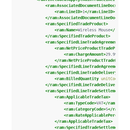
<ram:AssociatedDocumentLineDocument>
<ram:LineID>
1
</ram:LineID>
</ram:AssociatedDocumentLineDocument
<ram:SpecifiedTradeProduct>
<ram:Name>
Wireless Mouse
</ram:Na
</ram:SpecifiedTradeProduct>
<ram:SpecifiedLineTradeAgreement>
<ram:NetPriceProductTradePrice>
<ram:ChargeAmount>
29.99
</ram
</ram:NetPriceProductTradePrice>
</ram:SpecifiedLineTradeAgreement>
<ram:SpecifiedLineTradeDelivery>
<ram:BilledQuantity
unitCode=
"C6
</ram:SpecifiedLineTradeDelivery>
<ram:SpecifiedLineTradeSettlement>
<ram:ApplicableTradeTax>
<ram:TypeCode>
VAT
</ram:TypeC
<ram:CategoryCode>
S
</ram:Cat
<ram:RateApplicablePercent>
2
</ram:ApplicableTradeTax>
<ram:SpecifiedTradeSettlementLin