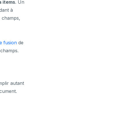
a items
. Un
dant à
ux champs,
e fusion
de
s champs.
plir autant
ocument.