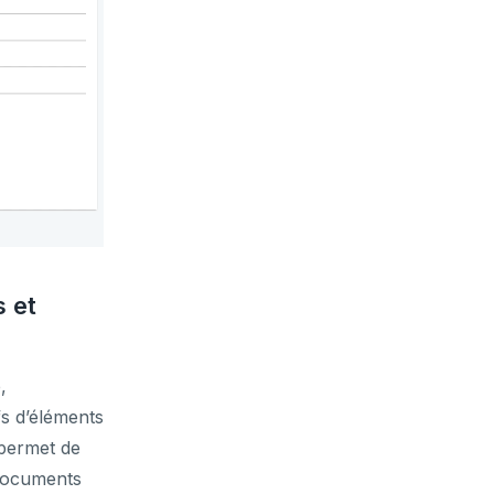
s et
,
fs d’éléments
 permet de
 documents