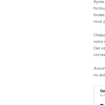
Après 
formul
toutes
vous p
Chaqu
votre 
Ces va
corres
Aucun 
ou aus