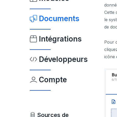
donnée
Cette 
Documents
le sys
de do
Intégrations
Pour 
clique
icône 
Développeurs
Compte
Sources de