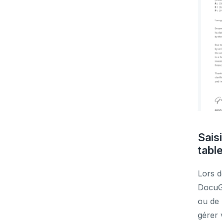
Sais
tabl
Lors d
DocuGe
ou de 
gérer 