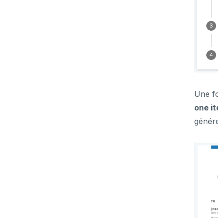
Une fo
one i
génére