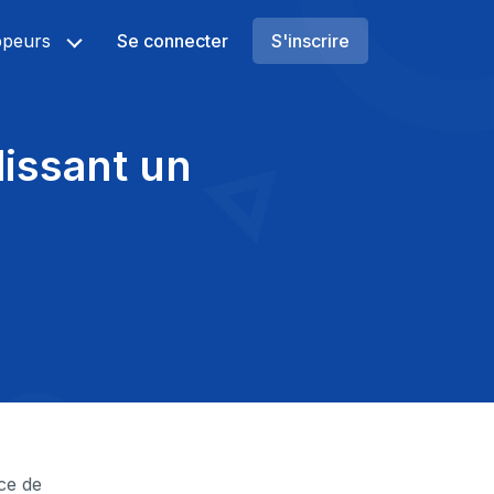
ppeurs
Se connecter
S'inscrire
issant un
ce de