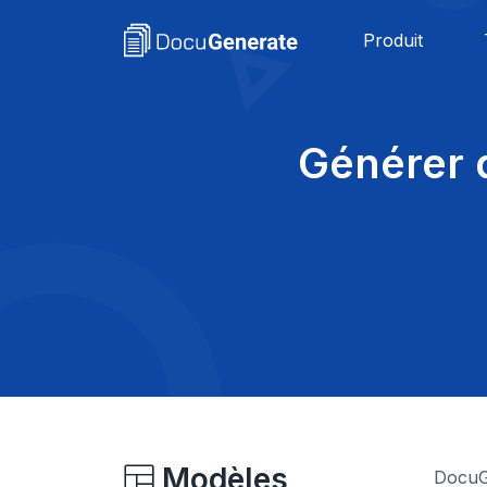
Produit
Générer 
Modèles
DocuGe