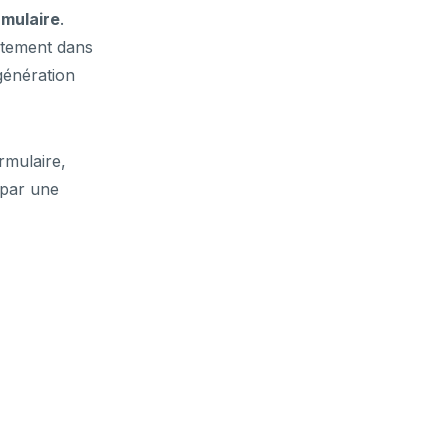
rmulaire
.
ectement dans
génération
mulaire,
 par une