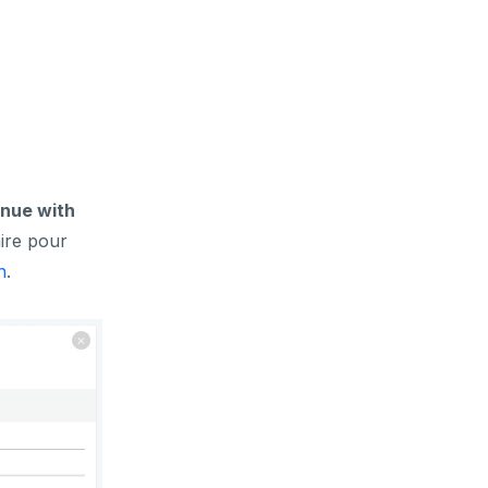
inue with
aire pour
n
.