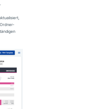
.
tualisiert,
 Ordner-
ständigen