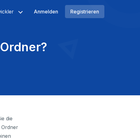
ickler
Anmelden
Registrieren
h Ordner?
ie die
n Ordner
einen