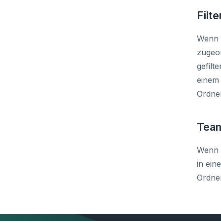
Filt
Wenn S
zugeor
gefilt
einem 
Ordne
Tea
Wenn S
in ei
Ordner