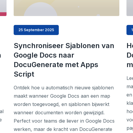
25 September 2025
Synchroniseer Sjablonen van
H
n
Google Docs naar
D
DocuGenerate met Apps
m
Script
Le
ma
Ontdek hoe u automatisch nieuwe sjablonen
en
maakt wanneer Google Docs aan een map
kla
worden toegevoegd, en sjablonen bijwerkt
al
ho
wanneer documenten worden gewijzigd.
e
vo
Perfect voor teams die liever in Google Docs
pa
werken, maar de kracht van DocuGenerate