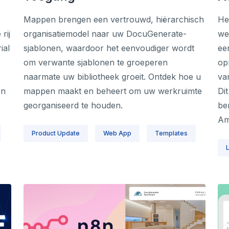
Mappen brengen een vertrouwd, hiërarchisch
He
rij
organisatiemodel naar uw DocuGenerate-
we
ial
sjablonen, waardoor het eenvoudiger wordt
ee
om verwante sjablonen te groeperen
op
naarmate uw bibliotheek groeit. Ontdek hoe u
va
on
mappen maakt en beheert om uw werkruimte
Di
georganiseerd te houden.
be
Am
Product Update
Web App
Templates