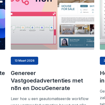
13 Maart 2026
te
Genereer
H
Vastgoedadvertenties met
i
n8n en DocuGenerate
Ge
za
Leer hoe u een geautomatiseerde workflow
ta