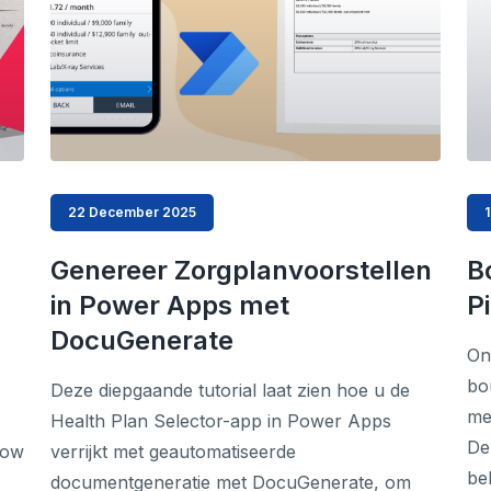
22 December 2025
Genereer Zorgplanvoorstellen
B
in Power Apps met
P
DocuGenerate
On
bo
Deze diepgaande tutorial laat zien hoe u de
me
Health Plan Selector-app in Power Apps
De
low
verrijkt met geautomatiseerde
be
documentgeneratie met DocuGenerate, om