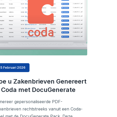
25 Februari 2026
oe u Zakenbrieven Genereert
n Coda met DocuGenerate
nereer gepersonaliseerde PDF-
kenbrieven rechtstreeks vanuit een Coda-
bel met de DocuGenerate Pack. Deze