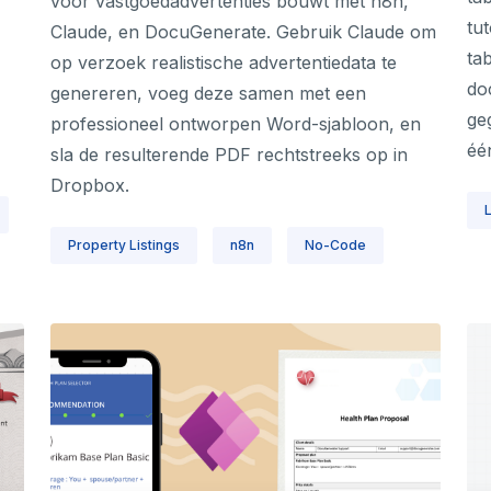
voor vastgoedadvertenties bouwt met n8n,
tu
Claude, en DocuGenerate. Gebruik Claude om
ta
op verzoek realistische advertentiedata te
do
genereren, voeg deze samen met een
ge
professioneel ontworpen Word-sjabloon, en
één
sla de resulterende PDF rechtstreeks op in
Dropbox.
Property Listings
n8n
No-Code