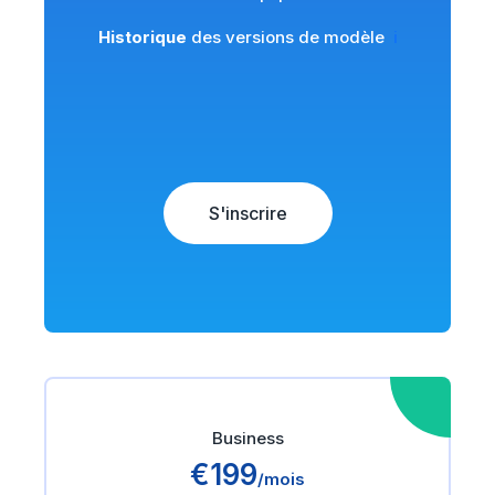
Historique
des versions de modèle
ℹ️
S'inscrire
Business
€199
/mois