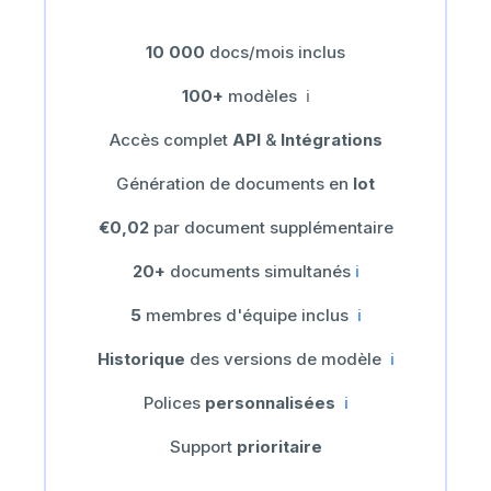
10 000
docs/mois inclus
100+
modèles
ℹ️
Accès complet
API
&
Intégrations
Génération de documents en
lot
€0,02
par document supplémentaire
20+
documents simultanés
ℹ️
5
membres d'équipe inclus
ℹ️
Historique
des versions de modèle
ℹ️
Polices
personnalisées
ℹ️
Support
prioritaire