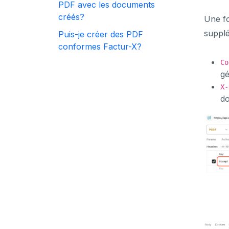
PDF avec les documents
créés?
Une fo
supplé
Puis-je créer des PDF
conformes Factur-X?
Co
g
X-
d