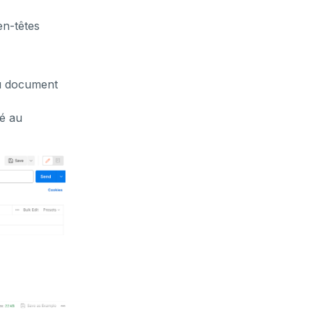
en-têtes
du document
ié au