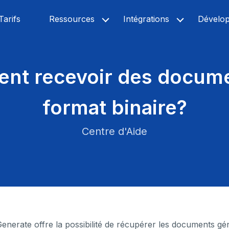
Tarifs
Ressources
Intégrations
Dévelo
nt recevoir des docume
format binaire?
Centre d'Aide
nerate offre la possibilité de récupérer les documents gé