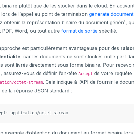
 binaire plutôt que de les stocker dans le cloud. En activant
 lors de l’appel au point de terminaison
generate document
 obtenir la représentation binaire du document généré, qu’i
t PDF, Word, ou tout autre
format de sortie
spécifié.
approche est particulièrement avantageuse pour des
raiso
entialité
, car les documents ne sont stockés nulle part dan
us sont livrés directement sous forme binaire. Pour recevoi
e, assurez-vous de définir l’en-tête
de votre requête
Accept
. Cela indique à l’API de fournir le docu
ation/octet-stream
u de la réponse JSON standard :
un exemple d’obtention du document au format binaire lors 