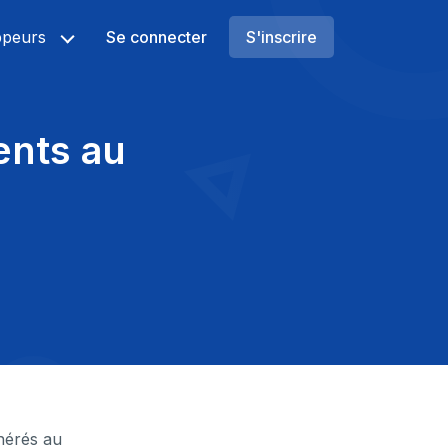
ppeurs
Se connecter
S'inscrire
nts au
nérés au