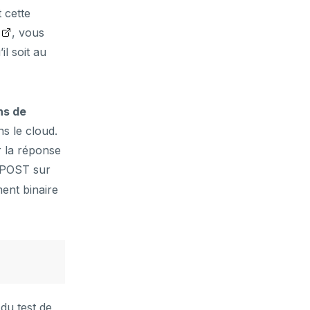
 cette
, vous
l soit au
ns de
s le cloud.
r la réponse
 POST sur
ment binaire
du test de