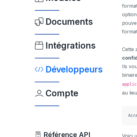
format
option
Documents
pouvez
forma
Intégrations
Cette 
confid
Ils vo
Développeurs
binair
applic
Compte
au lie
Référence API
Voici 