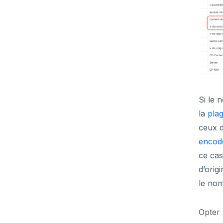
Si le 
la
pla
ceux 
encod
ce ca
d’orig
le nom
Opter 