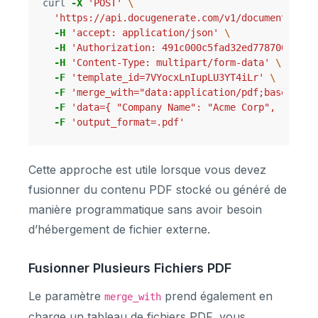
curl 
-X
'POST'
\
'https://api.docugenerate.com/v1/document'
\
-H
'accept: application/json'
\
-H
'Authorization: 491c000c5fad32ed7787005b072
-H
'Content-Type: multipart/form-data'
\
-F
'template_id=7VYocxLnIupLU3YT4iLr'
\
-F
'merge_with="data:applic
-F
'data={ "Company Name": "Acme Corp", "Invoi
-F
'output_format=.pdf'
Cette approche est utile lorsque vous devez
fusionner du contenu PDF stocké ou généré de
manière programmatique sans avoir besoin
d’hébergement de fichier externe.
Fusionner Plusieurs Fichiers PDF
Le paramètre
prend également en
merge_with
charge un tableau de fichiers PDF, vous