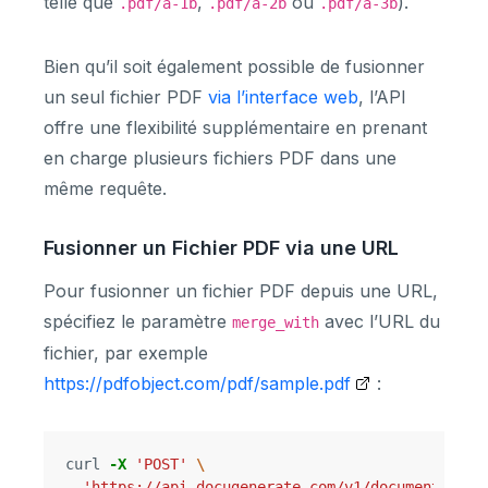
telle que
,
ou
).
.pdf/a-1b
.pdf/a-2b
.pdf/a-3b
Bien qu’il soit également possible de fusionner
un seul fichier PDF
via l’interface web
, l’API
offre une flexibilité supplémentaire en prenant
en charge plusieurs fichiers PDF dans une
même requête.
Fusionner un Fichier PDF via une URL
Pour fusionner un fichier PDF depuis une URL,
spécifiez le paramètre
avec l’URL du
merge_with
fichier, par exemple
https://pdfobject.com/pdf/sample.pdf
:
curl 
-X
'POST'
\
'https://api.docugenerate.com/v1/document'
\