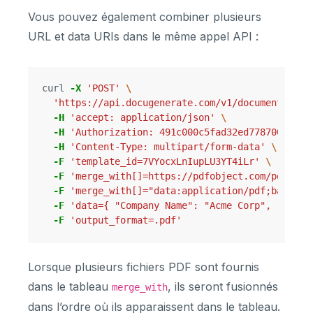
Vous pouvez également combiner plusieurs
URL et data URIs dans le même appel API :
curl 
-X
'POST'
\
'https://api.docugenerate.com/v1/document'
\
-H
'accept: application/json'
\
-H
'Authorization: 491c000c5fad32ed7787005b072
-H
'Content-Type: multipart/form-data'
\
-F
'template_id=7VYocxLnIupLU3YT4iLr'
\
-F
'merge_with[]=https://pdfobject.com/pdf/sam
-F
'merge_with[]="data:appl
-F
'data={ "Company Name": "Acme Corp", "Invoi
-F
'output_format=.pdf'
Lorsque plusieurs fichiers PDF sont fournis
dans le tableau
, ils seront fusionnés
merge_with
dans l’ordre où ils apparaissent dans le tableau.