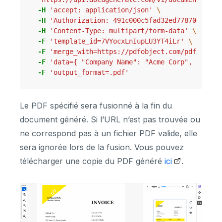
-H
'accept: application/json'
\
-H
'Authorization: 491c000c5fad32ed7787005b072
-H
'Content-Type: multipart/form-data'
\
-F
'template_id=7VYocxLnIupLU3YT4iLr'
\
-F
'merge_with=https://pdfobject.com/pdf/sampl
-F
'data={ "Company Name": "Acme Corp", "Invoi
-F
'output_format=.pdf'
Le PDF spécifié sera fusionné à la fin du
document généré. Si l’URL n’est pas trouvée ou
ne correspond pas à un fichier PDF valide, elle
sera ignorée lors de la fusion. Vous pouvez
télécharger une copie du PDF généré
ici
.