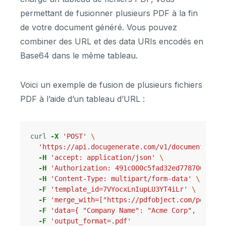
permettant de fusionner plusieurs PDF à la fin
de votre document généré. Vous pouvez
combiner des URL et des data URIs encodés en
Base64 dans le même tableau.
Voici un exemple de fusion de plusieurs fichiers
PDF à l’aide d’un tableau d’URL :
curl 
-X
'POST'
\
'https://api.docugenerate.com/v1/document'
\
-H
'accept: application/json'
\
-H
'Authorization: 491c000c5fad32ed7787005b072
-H
'Content-Type: multipart/form-data'
\
-F
'template_id=7VYocxLnIupLU3YT4iLr'
\
-F
'merge_with=["https://pdfobject.com/pdf/sam
-F
'data={ "Company Name": "Acme Corp", "Invoi
-F
'output_format=.pdf'