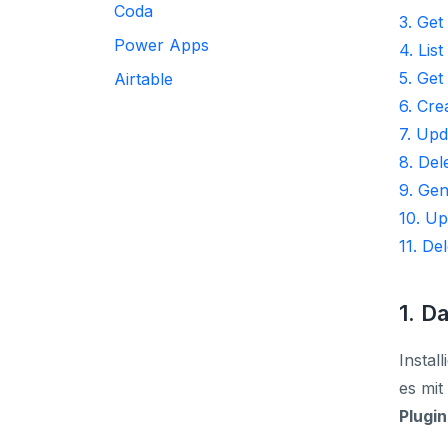
Coda
3. Get
Power Apps
4. Lis
5. Ge
Airtable
6. Cre
7. Upd
8. Del
9. Ge
10. U
11. De
1. D
Instal
es mit
Plugin