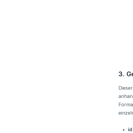
3. G
Dieser
anhand
Format
einzel
id