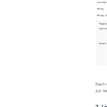
Nach 
zur V
2. L