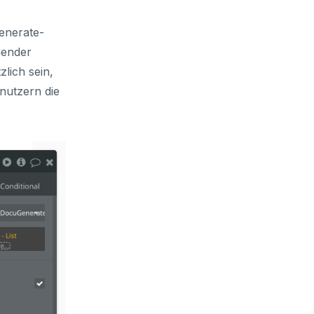
enerate-
gender
lich sein,
nutzern die