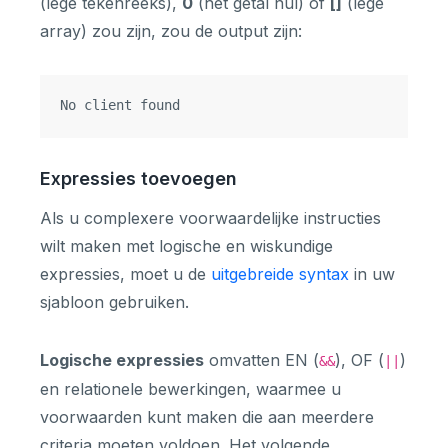
(lege tekenreeks),
0
(het getal nul) of
[]
(lege
array) zou zijn, zou de output zijn:
Expressies toevoegen
Als u complexere voorwaardelijke instructies
wilt maken met logische en wiskundige
expressies, moet u de
uitgebreide syntax
in uw
sjabloon gebruiken.
Logische expressies
omvatten EN (
), OF (
)
&&
||
en relationele bewerkingen, waarmee u
voorwaarden kunt maken die aan meerdere
criteria moeten voldoen. Het volgende