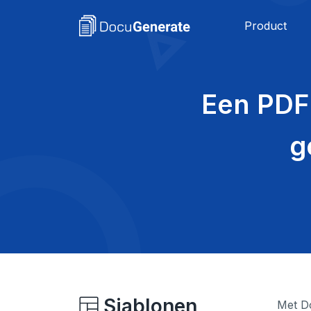
Product
Een PDF
g
Sjablonen
Met D