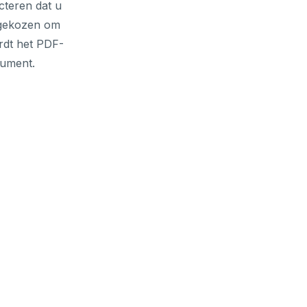
cteren dat u
 gekozen om
rdt het PDF-
cument.