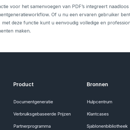
ctie voor het samenvoegen van PDF’s integreert naadloos
ntgeneratieworkflow. Of u nu een ervaren gebruiker bent
, met deze functie kunt u eenvoudig volledige en professio
enten maken.
Product
Bronnen
Documentgeneratie
Hulpcentrum
Verbruiksgebaseerde Prijzen
Klantcases
Partnerprogramma
Sjablonenbibliotheek