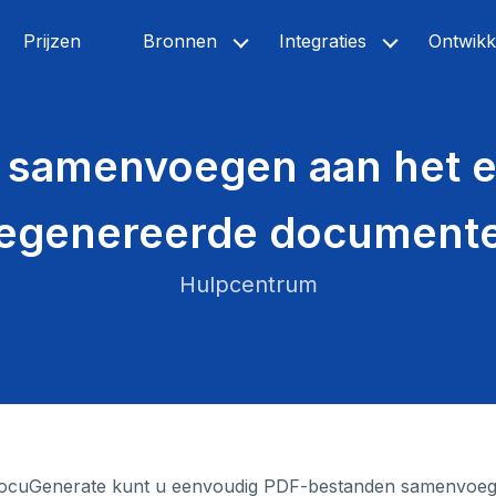
Prijzen
Bronnen
Integraties
Ontwikk
 samenvoegen aan het e
egenereerde document
Hulpcentrum
ocuGenerate kunt u eenvoudig PDF-bestanden samenvoeg