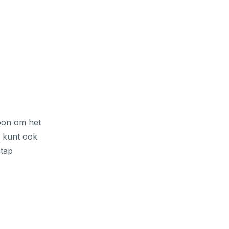
oon om het
U kunt ook
stap