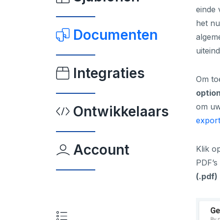
einde 
het nu
Documenten
algem
uitein
Integraties
Om toe
optio
om uw 
Ontwikkelaars
expor
Account
Klik o
PDF’s 
(.pdf)