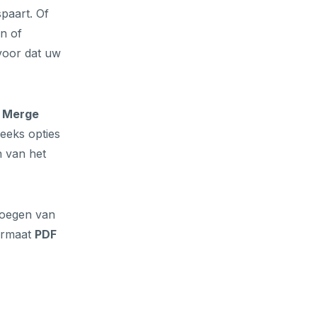
paart. Of
n of
voor dat uw
e
Merge
eeks opties
 van het
voegen van
formaat
PDF