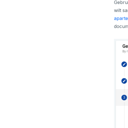
Gebrui
wilt s
apart
docum