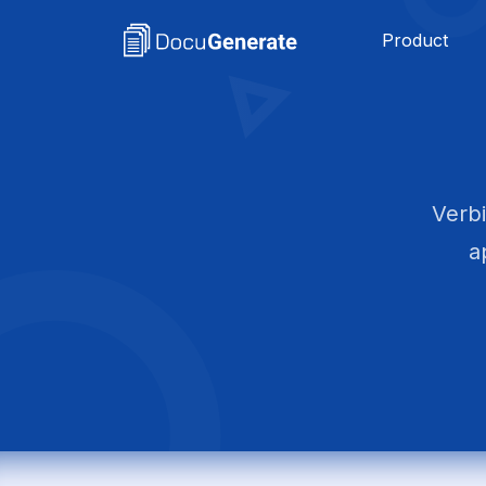
Product
Verb
a