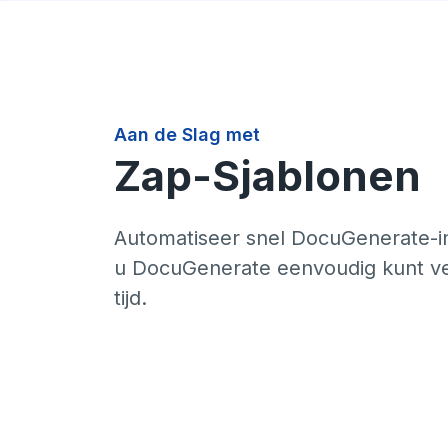
Aan de Slag met
Zap-Sjablonen
Automatiseer snel DocuGenerate-in
u DocuGenerate eenvoudig kunt ver
tijd.