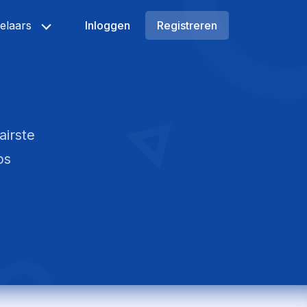
elaars
Inloggen
Registreren
irste
ps