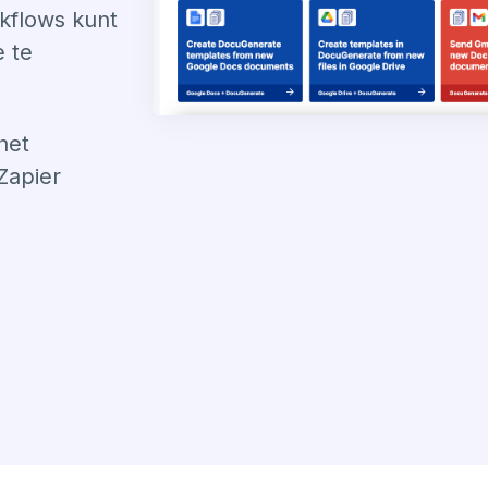
kflows kunt
 te
het
Zapier