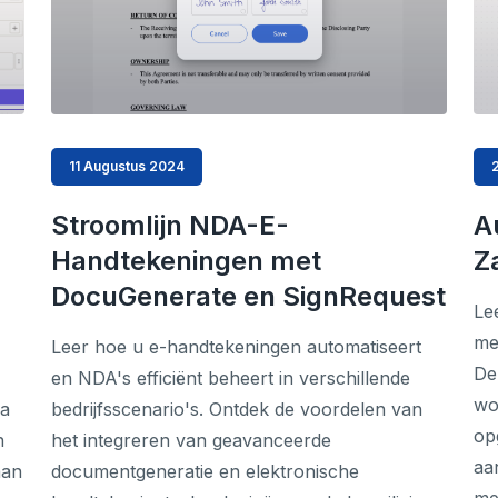
11 Augustus 2024
Stroomlijn NDA-E-
A
Handtekeningen met
Z
DocuGenerate en SignRequest
Le
me
Leer hoe u e-handtekeningen automatiseert
De
en NDA's efficiënt beheert in verschillende
wo
ia
bedrijfsscenario's. Ontdek de voordelen van
op
n
het integreren van geavanceerde
aa
aan
documentgeneratie en elektronische
me