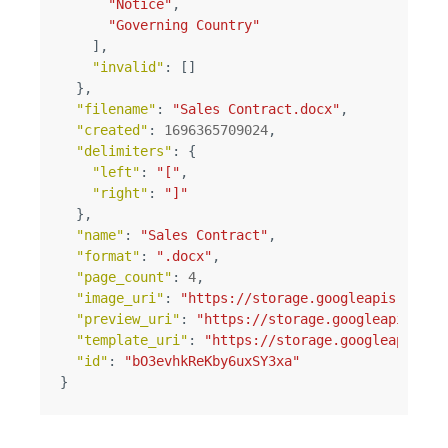
"Notice"
,
"Governing Country"
],
"invalid"
:
[]
},
"filename"
:
"Sales Contract.docx"
,
"created"
:
1696365709024
,
"delimiters"
:
{
"left"
:
"["
,
"right"
:
"]"
},
"name"
:
"Sales Contract"
,
"format"
:
".docx"
,
"page_count"
:
4
,
"image_uri"
:
"https://storage.googleapis.com/d
"preview_uri"
:
"https://storage.googleapis.com
"template_uri"
:
"https://storage.googleapis.co
"id"
:
"bO3evhkReKby6uxSY3xa"
}