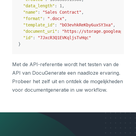
"data_length"
:
1
,
"name"
:
"Sales Contract"
,
"format"
:
".docx"
,
"template_id"
:
"bO3evhkReKby6uxSY3xa"
,
"document_uri"
:
"https://storage.googleapis.co
"id"
:
"7JxcR3Q1EVKqljsTvHqc"
}
Met de API-referentie wordt het testen van de
API van DocuGenerate een naadloze ervaring.
Probeer het zelf uit en ontdek de mogelijkheden
voor documentgeneratie in uw workflow.