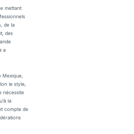
e mettant
ofessionnels
, de la
ut, des
rande
i a
e Mexique,
lon le style,
e nécessite
u’à la
ent compte de
idérations