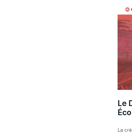
Le 
Éco
La cré