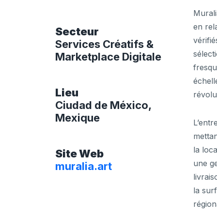
Murali
en rel
Secteur
vérifi
Services Créatifs &
sélecti
Marketplace Digitale
fresqu
échel
Lieu
révolu
Ciudad de México,
Mexique
L’entr
mettan
la loc
Site Web
une ge
muralia.art
livrai
la sur
région