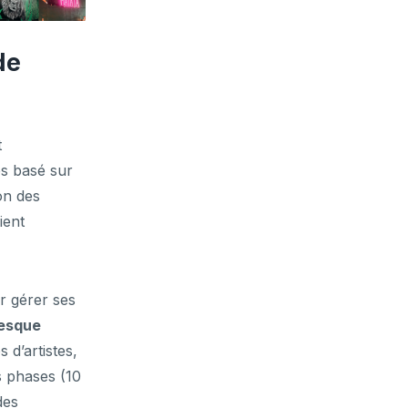
de
t
es basé sur
on des
ient
r gérer ses
esque
 d’artistes,
s phases (10
des