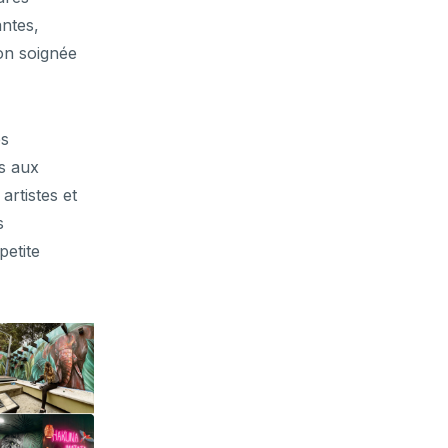
ntes,
ion soignée
es
es aux
artistes et
s
petite