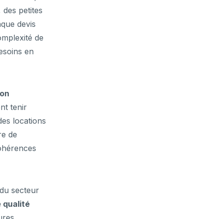
 des petites
aque devis
omplexité de
besoins en
ion
nt tenir
des locations
re de
cohérences
du secteur
 qualité
ures