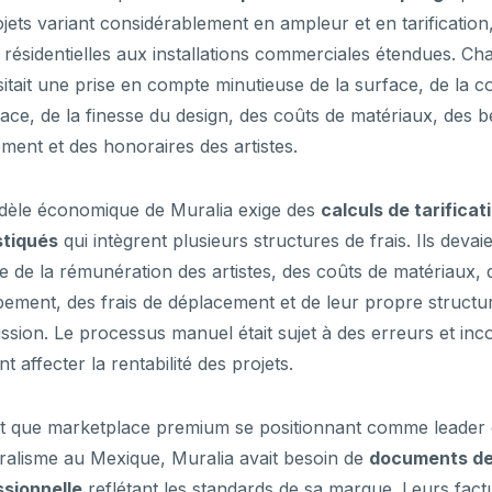
ojets variant considérablement en ampleur et en tarification,
 résidentielles aux installations commerciales étendues. Ch
itait une prise en compte minutieuse de la surface, de la c
face, de la finesse du design, des coûts de matériaux, des 
ment et des honoraires des artistes.
dèle économique de Muralia exige des
calculs de tarificat
stiqués
qui intègrent plusieurs structures de frais. Ils devaie
 de la rémunération des artistes, des coûts de matériaux, 
pement, des frais de déplacement et de leur propre structu
sion. Le processus manuel était sujet à des erreurs et in
t affecter la rentabilité des projets.
t que marketplace premium se positionnant comme leader 
alisme au Mexique, Muralia avait besoin de
documents de
ssionnelle
reflétant les standards de sa marque. Leurs fact