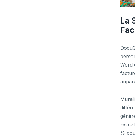
La 
Fac
DocuGe
person
Word d
factur
aupara
Murali
différ
génère
les ca
% pour