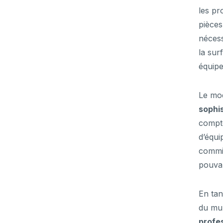
les pr
pièces
nécess
la sur
équipe
Le mo
sophi
compte
d’équi
commis
pouvan
En tan
du mur
profe