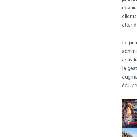
devaie
client
attend
Le
pro
admini
activi
la ges
augmen
équipe