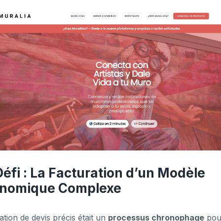
Défi : La Facturation d’un Modèle
nomique Complexe
ation de devis précis était un
processus chronophage
pour