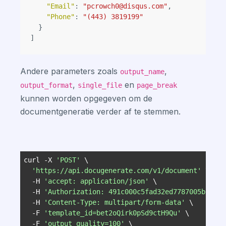
"Email"
:
"pcrowch0@disqus.com"
,
"Phone"
:
"(443) 3819199"
}
]
Andere parameters zoals
,
output_name
,
en
output_format
single_file
page_break
kunnen worden opgegeven om de
documentgeneratie verder af te stemmen.
curl -X 
'POST'
'https://api.docugenerate.com/v1/document'
  -H 
'accept: application/json'
  -H 
'Authorization: 491c000c5fad32ed7787005b0723a
  -H 
'Content-Type: multipart/form-data'
  -F 
'template_id=bet2oQirk0pSd9ctH9Qu'
  -F 
'output_quality=100'