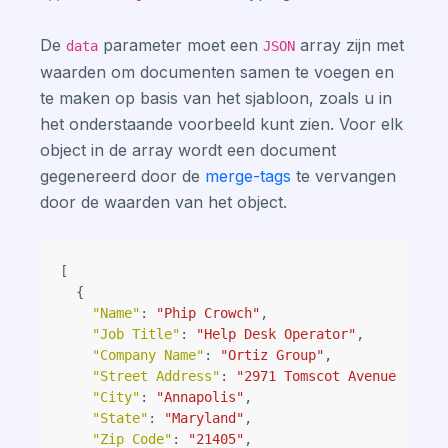
De
parameter moet een
array zijn met
data
JSON
waarden om documenten samen te voegen en
te maken op basis van het sjabloon, zoals u in
het onderstaande voorbeeld kunt zien. Voor elk
object in de array wordt een document
gegenereerd door de
merge-tags
te vervangen
door de waarden van het object.
[
{
"Name"
:
"Phip Crowch"
,
"Job Title"
:
"Help Desk Operator"
,
"Company Name"
:
"Ortiz Group"
,
"Street Address"
:
"2971 Tomscot Avenue"
,
"City"
:
"Annapolis"
,
"State"
:
"Maryland"
,
"Zip Code"
:
"21405"
,