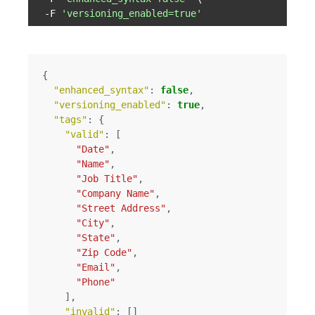
  -F 
'versioning_enabled=true'
{
"enhanced_syntax"
:
false
,
"versioning_enabled"
:
true
,
"tags"
:
{
"valid"
:
[
"Date"
,
"Name"
,
"Job Title"
,
"Company Name"
,
"Street Address"
,
"City"
,
"State"
,
"Zip Code"
,
"Email"
,
"Phone"
],
"invalid"
:
[]