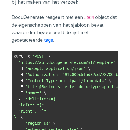
bij het maken van het verzoek.
DocuGenerate reageert met een
object dat
JSON
de eigenschappen van het sjabloon bevat,
waaronder bijvoorbeeld de lijst met
gedetecteerde
tags
.
curl -X 
'POST'
'https://api.docugenerate.com/v1/template'
  -H 
'accept: application/json'
  -H 
'Authorization: 491c000c5fad32ed7787005b0723a
  -H 
'Content-Type: multipart/form-data'
  -F 
'file=@Business Letter.docx;type=application/
  -F 
'name='
  -F 
}'
  -F 
'region=us'
  -F 
'enhanced_syntax=false'