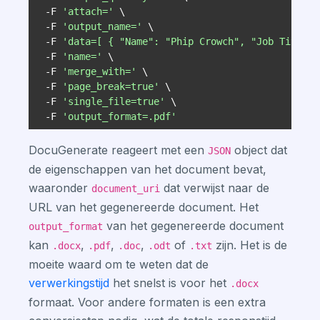
  -F 
'attach='
  -F 
'output_name='
  -F 
'data=[ { "Name": "Phip Crowch", "Job Title":
  -F 
'name='
  -F 
'merge_with='
  -F 
'page_break=true'
  -F 
'single_file=true'
  -F 
'output_format=.pdf'
DocuGenerate reageert met een
object dat
JSON
de eigenschappen van het document bevat,
waaronder
dat verwijst naar de
document_uri
URL van het gegenereerde document. Het
van het gegenereerde document
output_format
kan
,
,
,
of
zijn. Het is de
.docx
.pdf
.doc
.odt
.txt
moeite waard om te weten dat de
verwerkingstijd
het snelst is voor het
.docx
formaat. Voor andere formaten is een extra