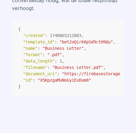
conversiestap nodig, wat de totale responstijd
verhoogt.
{
"created"
:
1748865212803
,
"template_id"
:
"bet2oQirk0pSd9ctH9Qu"
,
"name"
:
"Business Letter"
,
"format"
:
".pdf"
,
"data_length"
:
1
,
"filename"
:
"Business Letter.pdf"
,
"document_uri"
:
"https://firebasestorage.googl
"id"
:
"X5KpzgaMuNoGyiExDum8"
}