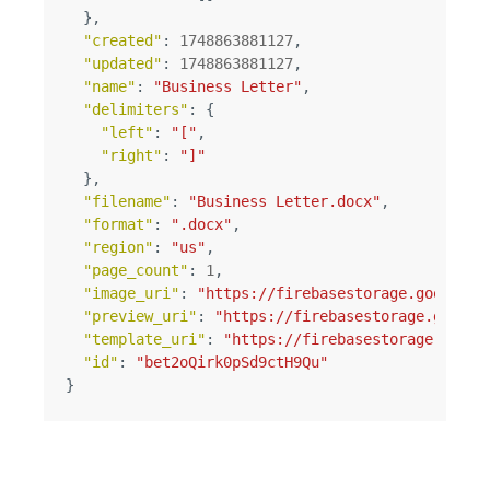
},
"created"
:
1748863881127
,
"updated"
:
1748863881127
,
"name"
:
"Business Letter"
,
"delimiters"
:
{
"left"
:
"["
,
"right"
:
"]"
},
"filename"
:
"Business Letter.docx"
,
"format"
:
".docx"
,
"region"
:
"us"
,
"page_count"
:
1
,
"image_uri"
:
"https://firebasestorage.googleap
"preview_uri"
:
"https://firebasestorage.google
"template_uri"
:
"https://firebasestorage.googl
"id"
:
"bet2oQirk0pSd9ctH9Qu"
}