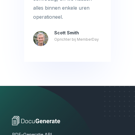
alles binnen enkele uren
operationeel.
Scott Smith
Oprichter bij MemberDay
PDF-Generatie API