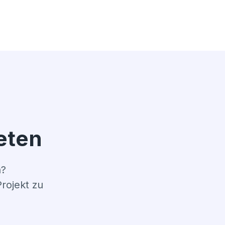
eten
n?
rojekt zu